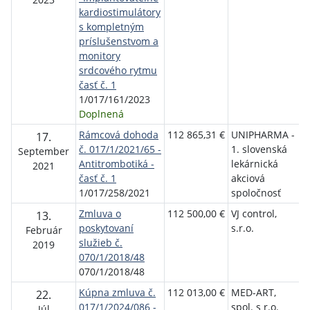
kardiostimulátory
Ž
s kompletným
príslušenstvom a
monitory
srdcového rytmu
časť č. 1
1/017/161/2023
Doplnená
Rámcová dohoda
112 865,31 €
UNIPHARMA -
F
17.
č. 017/1/2021/65 -
1. slovenská
n
September
Antitrombotiká -
lekárnická
p
2021
časť č. 1
akciová
Ž
1/017/258/2021
spoločnosť
Zmluva o
112 500,00 €
VJ control,
F
13.
poskytovaní
s.r.o.
n
Február
služieb č.
p
2019
070/1/2018/48
Ž
070/1/2018/48
Kúpna zmluva č.
112 013,00 €
MED-ART,
F
22.
017/1/2024/086 -
spol. s r.o.
n
Júl