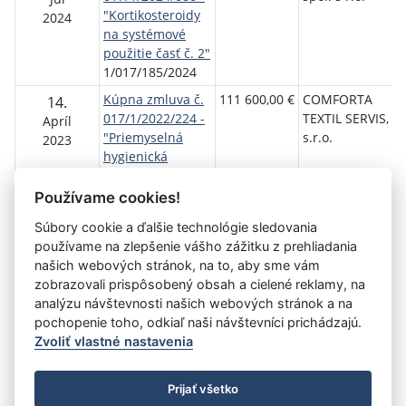
"Kortikosteroidy
p
2024
na systémové
Ž
použitie časť č. 2"
1/017/185/2024
Kúpna zmluva č.
111 600,00 €
COMFORTA
F
14.
017/1/2022/224 -
TEXTIL SERVIS,
n
Apríl
"Priemyselná
s.r.o.
p
2023
hygienická
Ž
bariérová práčka"
1/017/89/2023
Používame cookies!
Súbory cookie a ďalšie technológie sledovania
používame na zlepšenie vášho zážitku z prehliadania
Aktuálna
«
8
9
10
11
12
13
14
15
16
našich webových stránok, na to, aby sme vám
stránka
zobrazovali prispôsobený obsah a cielené reklamy, na
17
18
»
13
analýzu návštevnosti našich webových stránok a na
pochopenie toho, odkiaľ naši návštevníci prichádzajú.
Zvoliť vlastné nastavenia
©
Úrad vlády SR
- Všetky práva vyhradené
Prijať všetko
Prehlásenie o prístupnosti
Zmluvy do 31.12.2010