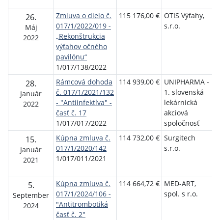
Ž
Zmluva o dielo č.
115 176,00 €
OTIS Výťahy,
F
26.
017/1/2022/019 -
s.r.o.
n
Máj
„Rekonštrukcia
p
2022
výťahov očného
Ž
pavilónu“
1/017/138/2022
Rámcová dohoda
114 939,00 €
UNIPHARMA -
F
28.
č. 017/1/2021/132
1. slovenská
n
Január
- "Antiinfektíva" -
lekárnická
p
2022
časť č. 17
akciová
Ž
1/017/017/2022
spoločnosť
Kúpna zmluva č.
114 732,00 €
Surgitech
F
15.
017/1/2020/142
s.r.o.
n
Január
1/017/011/2021
p
2021
Ž
Kúpna zmluva č.
114 664,72 €
MED-ART,
F
5.
017/1/2024/106 -
spol. s r.o.
n
September
"Antitrombotiká
p
2024
časť č. 2"
Ž