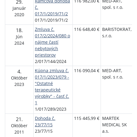
Rámcová dohoda
116 982,00 €
MED-ART,
F
29.
č.
spol. s r.o.
n
Január
017/1/2019/71/2
p
2020
017/1/2019/71/2
Ž
Zmluva č.
116 648,40 €
BARISTOKRAT,
F
18.
017/2/2024/080 o
s.r.o.
n
Jún
nájme častí
p
2024
nebytových
Ž
priestorov
2/017/144/2024
Kúpna zmluva č.
116 090,04 €
MED-ART,
F
4.
017/1/2023/079 -
spol. s r.o.
n
Október
"Ostatné
p
2023
terapeutické
Ž
výrobky" - časť č.
1
1/017/289/2023
Dohoda č.
115 445,99 €
MARTEK
F
21.
23/77/15
MEDICAL SK
n
Október
23/77/15
a.s.
p
2011