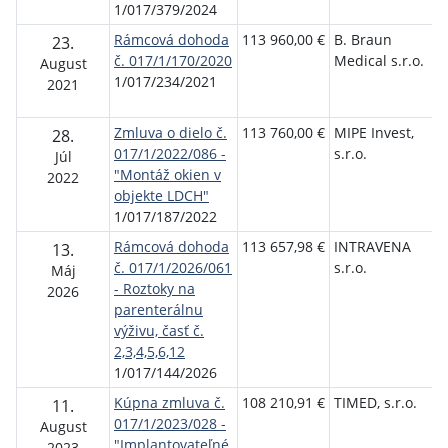
1/017/379/2024
Rámcová dohoda
113 960,00 €
B. Braun
F
23.
č. 017/1/170/2020
Medical s.r.o.
n
August
1/017/234/2021
p
2021
Ž
Zmluva o dielo č.
113 760,00 €
MIPE Invest,
F
28.
017/1/2022/086 -
s.r.o.
n
Júl
"Montáž okien v
p
2022
objekte LDCH"
Ž
1/017/187/2022
Rámcová dohoda
113 657,98 €
INTRAVENA
F
13.
č. 017/1/2026/061
s.r.o.
n
Máj
- Roztoky na
p
2026
parenterálnu
Ž
výživu, časť č.
2,3,4,5,6,12
1/017/144/2026
Kúpna zmluva č.
108 210,91 €
TIMED, s.r.o.
F
11.
017/1/2023/028 -
n
August
"Implantovateľné
p
2023