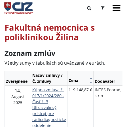
Fakultná nemocnica s
poliklinikou Žilina
Zoznam zmlúv
Všetky sumy v tabuľkách sú uvádzané v eurách.
Názov zmluvy /
Cena
Zverejnené
Č. zmluvy
Dodávateľ
O
Kúpna zmluva č.
119 148,87 €
INTES Poprad,
F
14.
017/1/2024/280 -
s.r.o.
n
August
Časť č. 3
p
2025
Ultrazvukový
Ž
prístroj pre
rádiodiagnostické
oddelenie -