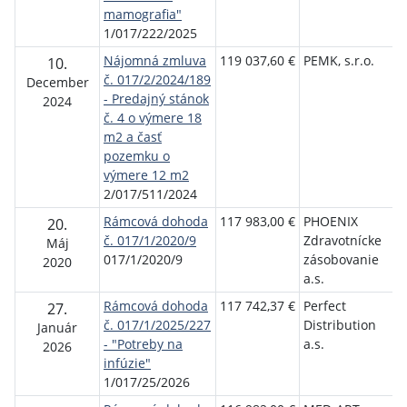
mamografia"
1/017/222/2025
Nájomná zmluva
119 037,60 €
PEMK, s.r.o.
F
10.
č. 017/2/2024/189
n
December
- Predajný stánok
p
2024
č. 4 o výmere 18
Ž
m2 a časť
pozemku o
výmere 12 m2
2/017/511/2024
Rámcová dohoda
117 983,00 €
PHOENIX
F
20.
č. 017/1/2020/9
Zdravotnícke
n
Máj
017/1/2020/9
zásobovanie
p
2020
a.s.
Ž
Rámcová dohoda
117 742,37 €
Perfect
F
27.
č. 017/1/2025/227
Distribution
n
Január
- "Potreby na
a.s.
p
2026
infúzie"
Ž
1/017/25/2026