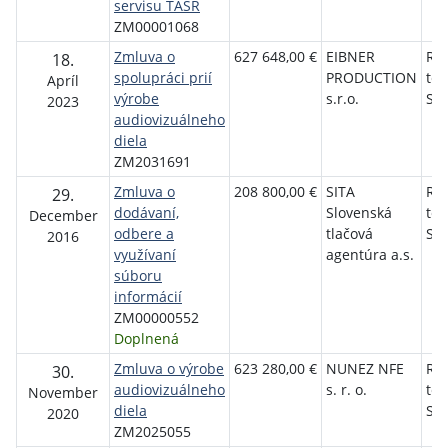
servisu TASR
ZM00001068
Zmluva o
627 648,00 €
EIBNER
Roz
18.
spolupráci prií
PRODUCTION
tel
Apríl
výrobe
s.r.o.
Slo
2023
audiovizuálneho
diela
ZM2031691
Zmluva o
208 800,00 €
SITA
Roz
29.
dodávaní,
Slovenská
tel
December
odbere a
tlačová
Slo
2016
využívaní
agentúra a.s.
súboru
informácií
ZM00000552
Doplnená
Zmluva o výrobe
623 280,00 €
NUNEZ NFE
Roz
30.
audiovizuálneho
s. r. o.
tel
November
diela
Slo
2020
ZM2025055