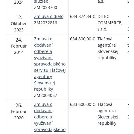
služieb
a.s.
Slo
2024
ZM2033700
Zmluva o dielo
634 874,34 €
DITEC
Roz
12.
ZM2032816
COMMERCE,
tel
Október
s.r.o.
Slo
2023
Zmluva o
634 800,00 €
Tlačová
Roz
24.
dodávaní,
agentúra
tel
Február
odbere a
Slovenskej
Slo
2014
využívaní
republiky
spravodajského
servisu Tlačovej
agentúry
Slovenskej
republiky
ZM2004057
Zmluva o
633 600,00 €
Tlačová
Roz
26.
dodávaní,
agentúra
tel
Február
odbere a
Slovenskej
Slo
2020
využívaní
republiky
spravodajského