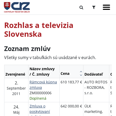
Rozhlas a televizia
Slovenska
Zoznam zmlúv
Všetky sumy v tabuľkách sú uvádzané v eurách.
Názov zmluvy
Cena
Zverejnené
/ Č. zmluvy
Dodávateľ
Ob
Rámcová kúpna
610 183,77 €
AUTO ROTOS
Roz
2.
zmluva
- ROZBORA,
tel
September
ZM00000006
s.r.o.
Slo
2011
Doplnená
Zmluva o
642 000,00 €
ÚLK
Roz
24.
poskytovaní
marketing,
tel
Máj