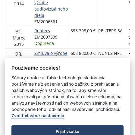
výrobe
Slo
2014
audiovizuálneho
diela
ZM2006561
Reuters
693 798,00 €
REUTERS SA
Roz
31.
ZM2007339
tel
Marec
Doplnená
Slo
2015
Zmluva o výrobe
608 880,00 €
NUNEZ NFE
Roz
28.
AVD
s. r. o.
tel
December
ZM2009655
Slo
2015
Používame cookies!
Súbory cookie a ďalšie technológie sledovania
používame na zlepšenie vášho zážitku z prehliadania
Aktuálna
«
5
6
7
8
9
10
11
12
13
našich webových stránok, na to, aby sme vám
stránka
zobrazovali prispôsobený obsah a cielené reklamy, na
14
15
»
10
analýzu návštevnosti našich webových stránok a na
pochopenie toho, odkiaľ naši návštevníci prichádzajú.
Zvoliť vlastné nastavenia
©
Úrad vlády SR
- Všetky práva vyhradené
Prijať všetko
Prehlásenie o prístupnosti
Zmluvy do 31.12.2010