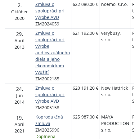
Zmluva o
622 080,00 €
noemo, s.r.o.
Roz
2.
spolupráci pri
tel
Október
výrobe AVD
Slo
2020
ZM2024059
Zmluva o
621 192,00 €
verybuzy,
Roz
29.
spolupráci pri
s.r.o.
tel
Apríl
výrobe
Slo
2013
audiovizuálneho
diela a jeho
ekonomickom
využití
ZM2002185
Zmluva o
620 191,20 €
New Hattrick
Roz
24.
spolupráci pri
s.r.o.
tel
Jún
výrobe AVD
Slo
2014
ZM2005158
Koprodukčná
625 987,00 €
MAYA
Roz
19.
zmluva
PRODUCTION
tel
Apríl
ZM2025996
s.r.o.
Slo
2021
Doplnená