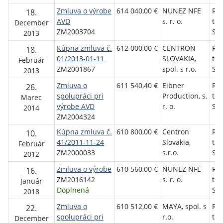
Zmluva o výrobe
614 040,00 €
NUNEZ NFE
Roz
18.
AVD
s. r. o.
tel
December
ZM2003704
Slo
2013
Kúpna zmluva č.
612 000,00 €
CENTRON
Roz
18.
01/2013-01-11
SLOVAKIA,
tel
Február
ZM2001867
spol. s r.o.
Slo
2013
Zmluva o
611 540,40 €
Eibner
Roz
26.
spolupráci pri
Production, s.
tel
Marec
výrobe AVD
r. o.
Slo
2014
ZM2004324
Kúpna zmluva č.
610 800,00 €
Centron
Roz
10.
41/2011-11-24
Slovakia,
tel
Február
ZM2000033
s.r.o.
Slo
2012
Zmluva o výrobe
610 560,00 €
NUNEZ NFE
Roz
16.
ZM2016142
s. r. o.
tel
Január
Doplnená
Slo
2018
Zmluva o
610 512,00 €
MAYA, spol. s
Roz
22.
spolupráci pri
r.o.
tel
December