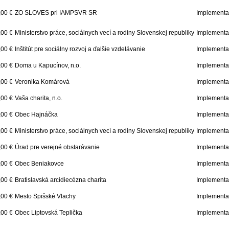
,00 €
ZO SLOVES pri IAMPSVR SR
Implementač
,00 €
Ministerstvo práce, sociálnych vecí a rodiny Slovenskej republiky
Implementač
,00 €
Inštitút pre sociálny rozvoj a ďalšie vzdelávanie
Implementač
,00 €
Doma u Kapucínov, n.o.
Implementač
,00 €
Veronika Komárová
Implementač
,00 €
Vaša charita, n.o.
Implementač
,00 €
Obec Hajnáčka
Implementač
,00 €
Ministerstvo práce, sociálnych vecí a rodiny Slovenskej republiky
Implementač
,00 €
Úrad pre verejné obstarávanie
Implementač
,00 €
Obec Beniakovce
Implementač
,00 €
Bratislavská arcidiecézna charita
Implementač
,00 €
Mesto Spišské Vlachy
Implementač
,00 €
Obec Liptovská Teplička
Implementač