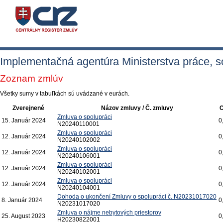
Implementačná agentúra Ministerstva práce, so
Zoznam zmlúv
Všetky sumy v tabuľkách sú uvádzané v eurách.
Zverejnené
Názov zmluvy / Č. zmluvy
Zmluva o spolupráci
15.
Január
2024
0
N20240110001
Zmluva o spolupráci
12.
Január
2024
0
N20240102002
Zmluva o spolupráci
12.
Január
2024
0
N20240106001
Zmluva o spolupráci
12.
Január
2024
0
N20240102001
Zmluva o spolupráci
12.
Január
2024
0
N20240104001
Dohoda o ukončení Zmluvy o spolupráci č. N20231017020
8.
Január
2024
0
N20231017020
Zmluva o nájme nebytových priestorov
25.
August
2023
0
H20230822001