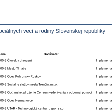
ciálnych vecí a rodiny Slovenskej republiky
Cena
Dodávateľ
,00 €
Človek v ohrození
Implementač
,00 €
Mesto Tlmače
Implementač
,00 €
Obec Pohronský Ruskov
Implementač
,00 €
Sociálne služby mesta Trenčín, m.r.o.
Implementač
,00 €
Občianske združenie Centrum vzdelávania a odbornej pomoci
Implementač
,00 €
Obec Hermanovce
Implementač
,00 €
UTAR - Technologické centrum, spol. s r.o.
Implementač