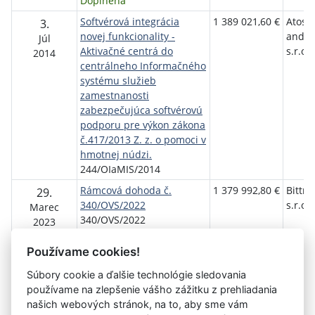
Doplnená
Softvérová integrácia
1 389 021,60 €
Atos I
3.
novej funkcionality -
and S
Júl
Aktivačné centrá do
s.r.o.
2014
centrálneho Informačného
systému služieb
zamestnanosti
zabezpečujúca softvérovú
podporu pre výkon zákona
č.417/2013 Z. z. o pomoci v
hmotnej núdzi.
244/OIaMIS/2014
Rámcová dohoda č.
1 379 992,80 €
Bittne
29.
340/OVS/2022
s.r.o.
Marec
340/OVS/2022
2023
Používame cookies!
Súbory cookie a ďalšie technológie sledovania
používame na zlepšenie vášho zážitku z prehliadania
Aktuálna
«
9
10
11
12
13
14
15
16
17
našich webových stránok, na to, aby sme vám