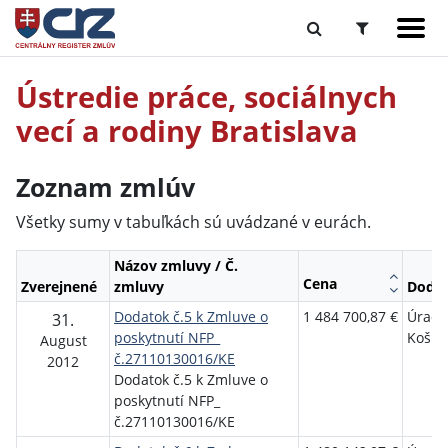
Ústredie práce, sociálnych
vecí a rodiny Bratislava
Zoznam zmlúv
Všetky sumy v tabuľkách sú uvádzané v eurách.
Názov zmluvy / Č.
Cena
Zverejnené
zmluvy
Dodáv
Dodatok č.5 k Zmluve o
1 484 700,87 €
Úrad 
31.
poskytnutí NFP_
Košic
August
č.27110130016/KE
2012
Dodatok č.5 k Zmluve o
poskytnutí NFP_
č.27110130016/KE