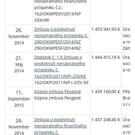
nenávratného finančného
príspevku č.z.:
162/OKMPESF/2013/NP
XXXI/MI
Zmluva o poskytnutí
1 453 941,93 €
Úrad 
26.
nenávratného príspevku č.
sociál
November
290/OKMPESF/2014/NZ
a rod
2014
290/OKMPESF/2014/NZ
Zámk
Dodatok č. 1 k Zmluve o
1 444 415,18 €
Úrad 
21.
poskytnutí nenávratného
sociál
Máj
príspevku č.
a rodi
2014
162/OKP/2011/NPI-2/D/KE
162/OKP/2011/NP I-2/D/ KE
Kúpna zmluva Peugeot
1 439 160,00 €
FINAL
11.
Kúpna zmluva Peugeot
Bratis
September
s.r.o.
2015
Zmluva o poskytnutí
1 437 248,40 €
Úrad 
24.
nenávratného finančného
sociál
November
príspevku č.
a rod
2014