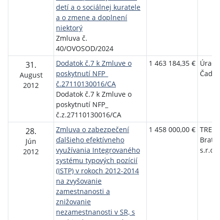
detí a o sociálnej kuratele
a o zmene a doplnení
niektorý
Zmluva č.
40/OVOSOD/2024
Dodatok č.7 k Zmluve o
1 463 184,35 €
Úrad 
31.
poskytnutí NFP_
Čadca
August
č.27110130016/CA
2012
Dodatok č.7 k Zmluve o
poskytnutí NFP_
č.z.27110130016/CA
Zmluva o zabezpečení
1 458 000,00 €
TREX
28.
ďalšieho efektívneho
Bratis
Jún
využívania Integrovaného
s.r.o.
2012
systému typových pozícií
(ISTP) v rokoch 2012-2014
na zvyšovanie
zamestnanosti a
znižovanie
nezamestnanosti v SR, s