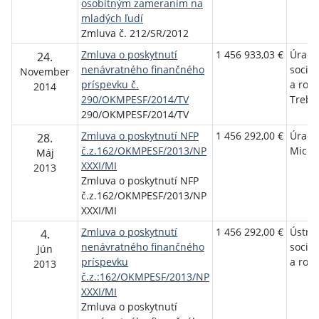
osobitným zameraním na
mladých ľudí
Zmluva č. 212/SR/2012
Zmluva o poskytnutí
1 456 933,03 €
Úrad 
24.
nenávratného finančného
sociál
November
príspevku č.
a rod
2014
290/OKMPESF/2014/TV
Trebi
290/OKMPESF/2014/TV
Zmluva o poskytnutí NFP
1 456 292,00 €
Úrad 
28.
č.z.162/OKMPESF/2013/NP
Micha
Máj
XXXI/MI
2013
Zmluva o poskytnutí NFP
č.z.162/OKMPESF/2013/NP
XXXI/MI
Zmluva o poskytnutí
1 456 292,00 €
Ústred
4.
nenávratného finančného
sociál
Jún
príspevku
a rod
2013
č.z.:162/OKMPESF/2013/NP
XXXI/MI
Zmluva o poskytnutí