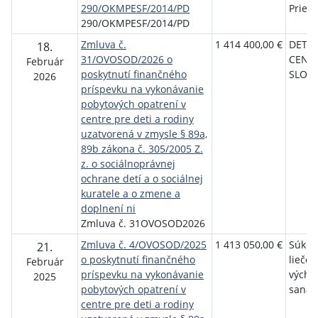
290/OKMPESF/2014/PD
Prievi
290/OKMPESF/2014/PD
Zmluva č.
1 414 400,00 €
DETS
18.
31/OVOSOD/2026 o
CENT
Február
poskytnutí finančného
SLOV
2026
príspevku na vykonávanie
pobytových opatrení v
centre pre deti a rodiny
uzatvorená v zmysle § 89a,
89b zákona č. 305/2005 Z.
z. o sociálnoprávnej
ochrane detí a o sociálnej
kuratele a o zmene a
doplnení ni
Zmluva č. 31OVOSOD2026
Zmluva č. 4/OVOSOD/2025
1 413 050,00 €
Súkr
21.
o poskytnutí finančného
liečeb
Február
príspevku na vykonávanie
výcho
2025
pobytových opatrení v
sanat
centre pre deti a rodiny