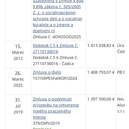
uzatvorená v zmysle § 89a,
§ 89b zákona č. 305/2005
Z. z. o sociálnoprávnej
ochrane detí a o sociálnej
kuratele a o zmene a
doplnení ni
Zmluva č. 4OVOSOD2025
Dodatok č.5 k Zmluve č.
1 413 038,82 €
Úrad 
15.
27110130016
Čadca
Marec
Dodatok č.5 k Zmluve č.
2012
27110130016 - Čadca
Zmluva o dielo
1 408 793,07 €
PB bau
26.
157/SRPESFaIROP/2024
Marec
2025
Zmluva o poskytnutí
1 397 500,00 €
Neum
31.
príspevku na vytvorenie
Alum
Júl
nového pracovného
s.r.o.
2019
miesta
379/OIPI/2019