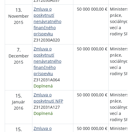
Z312030A057
Zmluva o
50 000 000,00 €
Ministerst
13.
poskytnutí
práce,
November
nenávratného
sociálnych
2015
finančného
vecí a
príspevku
rodiny SR
Z312030A020
Zmluva o
50 000 000,00 €
Ministerst
7.
poskytnutí
práce,
December
nenávratného
sociálnych
2015
finančného
vecí a
príspevku
rodiny SR
Z312031A064
Doplnená
Zmluva o
50 000 000,00 €
Ministerst
15.
poskytnutí NFP
práce,
Január
Z312031A127
sociálnych
2016
Doplnená
vecí a
rodiny SR
Zmluva o
50 000 000,00 €
Ministerst
15.