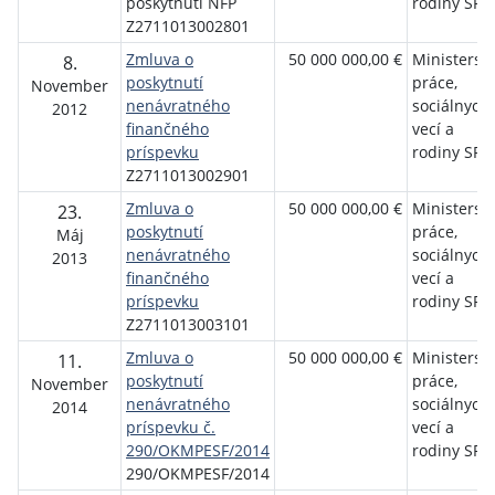
poskytnutí NFP
rodiny SR
Z2711013002801
Zmluva o
50 000 000,00 €
Ministerst
8.
poskytnutí
práce,
November
nenávratného
sociálnych
2012
finančného
vecí a
príspevku
rodiny SR
Z2711013002901
Zmluva o
50 000 000,00 €
Ministerst
23.
poskytnutí
práce,
Máj
nenávratného
sociálnych
2013
finančného
vecí a
príspevku
rodiny SR
Z2711013003101
Zmluva o
50 000 000,00 €
Ministerst
11.
poskytnutí
práce,
November
nenávratného
sociálnych
2014
príspevku č.
vecí a
290/OKMPESF/2014
rodiny SR
290/OKMPESF/2014