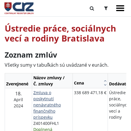
Ústredie práce, sociálnych
vecí a rodiny Bratislava
Zoznam zmlúv
Všetky sumy v tabuľkách sú uvádzané v eurách.
Názov zmluvy /
Cena
Zverejnené
Č. zmluvy
Dodávateľ
Zmluva o
338 689 471,18 €
Ústredie
18.
poskytnutí
práce,
Apríl
nenávratného
sociálnych
2024
finančného
vecí a
príspevku
rodiny
Z401400FHL1
Doplnená