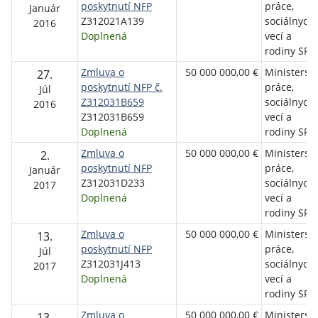
poskytnutí NFP
práce,
Január
Z312021A139
sociálnych
2016
Doplnená
vecí a
rodiny SR
Zmluva o
50 000 000,00 €
Ministerst
27.
poskytnutí NFP č.
práce,
Júl
Z312031B659
sociálnych
2016
Z312031B659
vecí a
Doplnená
rodiny SR
Zmluva o
50 000 000,00 €
Ministerst
2.
poskytnutí NFP
práce,
Január
Z312031D233
sociálnych
2017
Doplnená
vecí a
rodiny SR
Zmluva o
50 000 000,00 €
Ministerst
13.
poskytnutí NFP
práce,
Júl
Z312031J413
sociálnych
2017
Doplnená
vecí a
rodiny SR
Zmluva o
50 000 000,00 €
Ministerst
13.