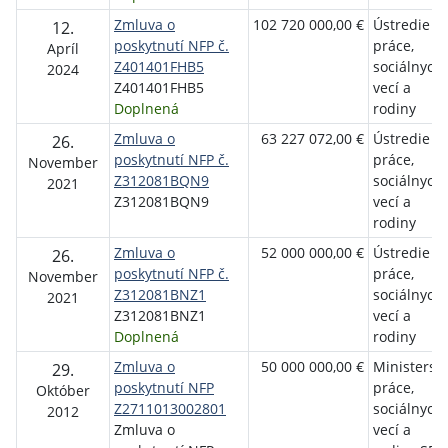
Zmluva o
102 720 000,00 €
Ústredie
12.
poskytnutí NFP č.
práce,
Apríl
Z401401FHB5
sociálnych
2024
Z401401FHB5
vecí a
Doplnená
rodiny
Zmluva o
63 227 072,00 €
Ústredie
26.
poskytnutí NFP č.
práce,
November
Z312081BQN9
sociálnych
2021
Z312081BQN9
vecí a
rodiny
Zmluva o
52 000 000,00 €
Ústredie
26.
poskytnutí NFP č.
práce,
November
Z312081BNZ1
sociálnych
2021
Z312081BNZ1
vecí a
Doplnená
rodiny
Zmluva o
50 000 000,00 €
Ministerst
29.
poskytnutí NFP
práce,
Október
Z2711013002801
sociálnych
2012
Zmluva o
vecí a