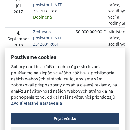
poskytnutí NFP
práce,
Júl
Z312031J368
sociálnych
2017
Doplnená
vecí a
rodiny SR
Zmluva o
50 000 000,00 €
Ministerst
4.
poskytnutí NFP
práce,
September
Z312031R081
sociálnych
2018
Z312031R081
vecí a
Doplnená
rodiny SR
Používame cookies!
Súbory cookie a ďalšie technológie sledovania
používame na zlepšenie vášho zážitku z prehliadania
Aktuálna
1
2
3
4
5
6
7
8
9
10
11
našich webových stránok, na to, aby sme vám
stránka
zobrazovali prispôsobený obsah a cielené reklamy, na
»
1
analýzu návštevnosti našich webových stránok a na
pochopenie toho, odkiaľ naši návštevníci prichádzajú.
Zvoliť vlastné nastavenia
©
Úrad vlády SR
- Všetky práva vyhradené
Prijať všetko
Prehlásenie o prístupnosti
Zmluvy do 31.12.2010
Nastavenia cookies