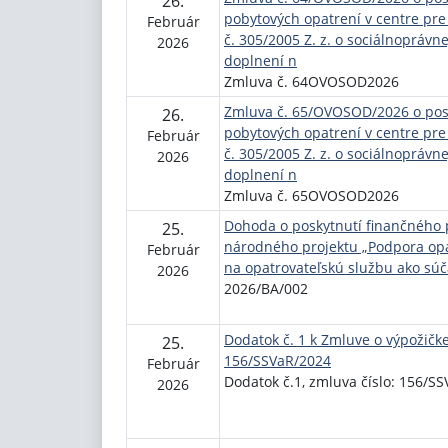
26.
pobytových opatrení v centre pre
Február
č. 305/2005 Z. z. o sociálnoprávn
2026
doplnení n
Zmluva č. 64OVOSOD2026
Zmluva č. 65/OVOSOD/2026 o posk
26.
pobytových opatrení v centre pre
Február
č. 305/2005 Z. z. o sociálnoprávn
2026
doplnení n
Zmluva č. 65OVOSOD2026
Dohoda o poskytnutí finančného 
25.
národného projektu „Podpora opat
Február
na opatrovateľskú službu ako súč
2026
2026/BA/002
Dodatok č. 1 k Zmluve o výpožičke
25.
156/SSVaR/2024
Február
Dodatok č.1, zmluva číslo: 156/S
2026