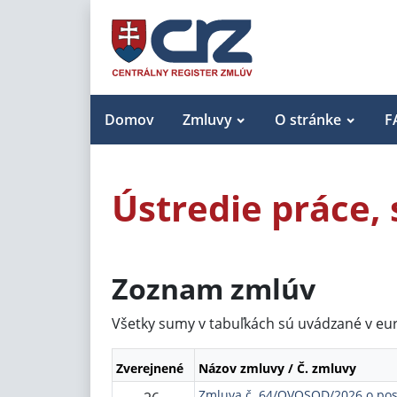
Domov
Zmluvy
O stránke
F
Ústredie práce, 
Zoznam zmlúv
Všetky sumy v tabuľkách sú uvádzané v eu
Zverejnené
Názov zmluvy / Č. zmluvy
Zmluva č. 64/OVOSOD/2026 o posk