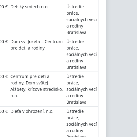
00 €
Detský smiech n.o.
Ústredie
práce,
sociálnych vecí
a rodiny
Bratislava
00 €
Dom sv. Jozefa – Centrum
Ústredie
pre deti a rodiny
práce,
sociálnych vecí
a rodiny
Bratislava
00 €
Centrum pre deti a
Ústredie
rodiny, Dom svätej
práce,
Alžbety, krízové stredisko,
sociálnych vecí
n.o.
a rodiny
Bratislava
00 €
Dieťa v ohrození, n.o.
Ústredie
práce,
sociálnych vecí
a rodiny
Bratislava