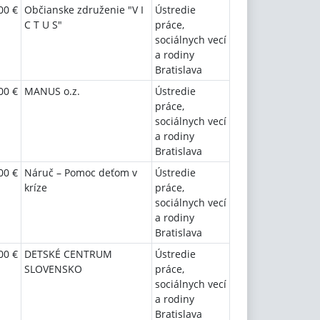
00 €
Občianske združenie "V I
Ústredie
C T U S"
práce,
sociálnych vecí
a rodiny
Bratislava
00 €
MANUS o.z.
Ústredie
práce,
sociálnych vecí
a rodiny
Bratislava
00 €
Náruč – Pomoc deťom v
Ústredie
kríze
práce,
sociálnych vecí
a rodiny
Bratislava
00 €
DETSKÉ CENTRUM
Ústredie
SLOVENSKO
práce,
sociálnych vecí
a rodiny
Bratislava