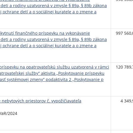
 deti a rodiny uzatvorená v zmysle § 89a, § 89b zákona
ej ochrane detí a o sociálnej kuratele a o zmene a
ytnutí finančného príspevku na vykonávanie
997 560,
 deti a rodiny uzatvorená v zmysle § 89a, § 89b zákona
ej ochrane detí a o sociálnej kuratele a o zmene a
príspevku na opatrovateľskú službu uzatvorená v rámci
120 789,
rovateľskej služby“ aktivita „Poskytovanie príspevku
asť systémovej zmeny“ podaktivita 2 „Poskytovanie p
 nebytových priestorov č. vypožičiavateľa
4 349,
SVaR/2024