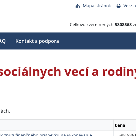
Mapa stránok
Verzia
Celkovo zverejnených
5808568
z
AQ
Kontakt a podpora
sociálnych vecí a rodin
rách.
Cena
ytnutí finančného príspevku na vykonávanie
598 536,