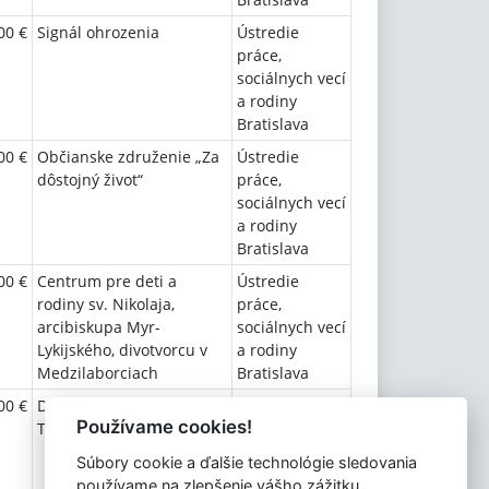
00 €
Signál ohrozenia
Ústredie
práce,
sociálnych vecí
a rodiny
Bratislava
00 €
Občianske združenie „Za
Ústredie
dôstojný život“
práce,
sociálnych vecí
a rodiny
Bratislava
00 €
Centrum pre deti a
Ústredie
rodiny sv. Nikolaja,
práce,
arcibiskupa Myr-
sociálnych vecí
Lykijského, divotvorcu v
a rodiny
Medzilaborciach
Bratislava
00 €
Detské centrum „PRE
Ústredie
Používame cookies!
TEBA“, n.o.
práce,
sociálnych vecí
Súbory cookie a ďalšie technológie sledovania
a rodiny
používame na zlepšenie vášho zážitku