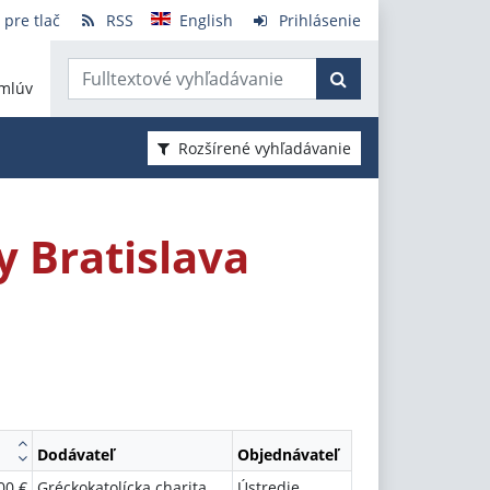
 pre tlač
RSS
English
Prihlásenie
mlúv
Rozšírené vyhľadávanie
y Bratislava
Dodávateľ
Objednávateľ
00 €
Gréckokatolícka charita
Ústredie