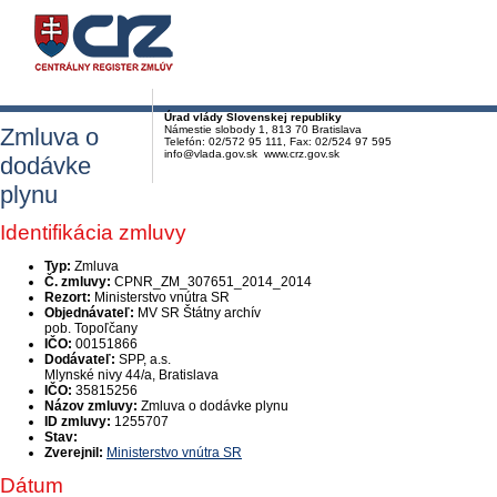
Úrad vlády Slovenskej republiky
Zmluva o
Námestie slobody 1, 813 70 Bratislava
Telefón: 02/572 95 111, Fax: 02/524 97 595
info@vlada.gov.sk www.crz.gov.sk
dodávke
plynu
Identifikácia zmluvy
Typ:
Zmluva
Č. zmluvy:
CPNR_ZM_307651_2014_2014
Rezort:
Ministerstvo vnútra SR
Objednávateľ:
MV SR Štátny archív
pob. Topoľčany
IČO:
00151866
Dodávateľ:
SPP, a.s.
Mlynské nivy 44/a, Bratislava
IČO:
35815256
Názov zmluvy:
Zmluva o dodávke plynu
ID zmluvy:
1255707
Stav:
Zverejnil:
Ministerstvo vnútra SR
Dátum