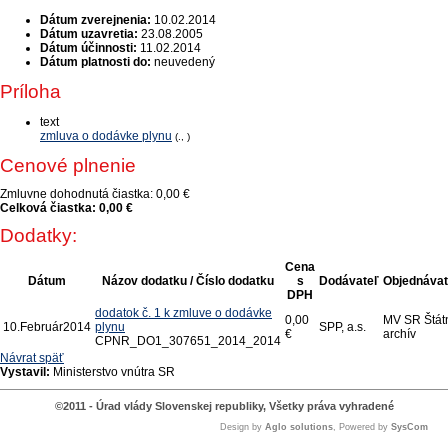
Dátum zverejnenia:
10.02.2014
Dátum uzavretia:
23.08.2005
Dátum účinnosti:
11.02.2014
Dátum platnosti do:
neuvedený
Príloha
text
zmluva o dodávke plynu
(., )
Cenové plnenie
Zmluvne dohodnutá čiastka:
0,00 €
Celková čiastka:
0,00 €
Dodatky:
Cena
Dátum
Názov dodatku / Číslo dodatku
s
Dodávateľ
Objednávat
DPH
dodatok č. 1 k zmluve o dodávke
0,00
MV SR Štát
10.
Február
2014
plynu
SPP, a.s.
€
archív
CPNR_DO1_307651_2014_2014
Návrat späť
Vystavil:
Ministerstvo vnútra SR
©2011 - Úrad vlády Slovenskej republiky, Všetky práva vyhradené
Design by
Aglo solutions
, Powered by
SysCom