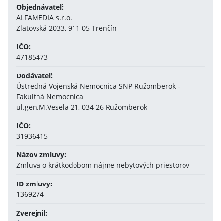
Objednávateľ:
ALFAMEDIA s.r.o.
Zlatovská 2033, 911 05 Trenčín
IČO:
47185473
Dodávateľ:
Ústredná Vojenská Nemocnica SNP Ružomberok -
Fakultná Nemocnica
ul.gen.M.Vesela 21, 034 26 Ružomberok
IČO:
31936415
Názov zmluvy:
Zmluva o krátkodobom nájme nebytových priestorov
ID zmluvy:
1369274
Zverejnil: