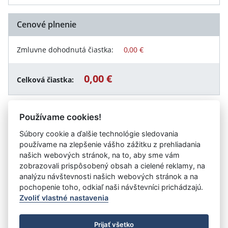
Cenové plnenie
Zmluvne dohodnutá čiastka:
0,00 €
0,00 €
Celková čiastka:
Používame cookies!
Návrat späť
Súbory cookie a ďalšie technológie sledovania
používame na zlepšenie vášho zážitku z prehliadania
našich webových stránok, na to, aby sme vám
zobrazovali prispôsobený obsah a cielené reklamy, na
Vystavil:
Ústredná Vojenská Nemocnica SNP
analýzu návštevnosti našich webových stránok a na
Ružomberok - Fakultná Nemocnica
pochopenie toho, odkiaľ naši návštevníci prichádzajú.
Zvoliť vlastné nastavenia
©
Úrad vlády SR
- Všetky práva vyhradené
Prijať všetko
Prehlásenie o prístupnosti
Zmluvy do 31.12.2010