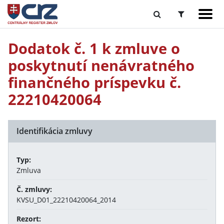
Dodatok č. 1 k zmluve o
poskytnutí nenávratného
finančného príspevku č.
22210420064
Identifikácia zmluvy
Typ:
Zmluva
Č. zmluvy:
KVSU_D01_22210420064_2014
Rezort: