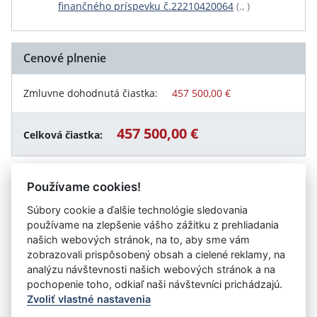
finančného príspevku č.22210420064
(., )
Cenové plnenie
Zmluvne dohodnutá čiastka:
457 500,00 €
457 500,00 €
Celková čiastka:
Používame cookies!
Návrat späť
Súbory cookie a ďalšie technológie sledovania
používame na zlepšenie vášho zážitku z prehliadania
našich webových stránok, na to, aby sme vám
zobrazovali prispôsobený obsah a cielené reklamy, na
Vystavil:
Ministerstvo vnútra SR (Sekcia financovania a
analýzu návštevnosti našich webových stránok a na
rozpočtu MV SR)
pochopenie toho, odkiaľ naši návštevníci prichádzajú.
Zvoliť vlastné nastavenia