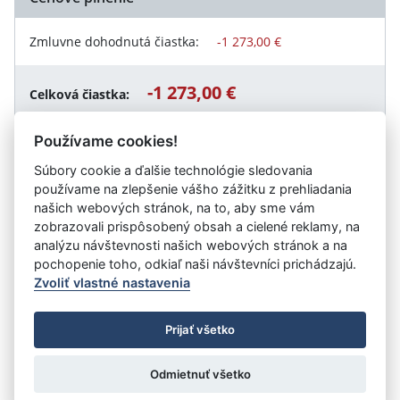
Zmluvne dohodnutá čiastka:
-1 273,00 €
-1 273,00 €
Celková čiastka:
Používame cookies!
Súbory cookie a ďalšie technológie sledovania
Návrat späť
používame na zlepšenie vášho zážitku z prehliadania
našich webových stránok, na to, aby sme vám
zobrazovali prispôsobený obsah a cielené reklamy, na
analýzu návštevnosti našich webových stránok a na
Vystavil:
Železnice Slovenskej republiky
pochopenie toho, odkiaľ naši návštevníci prichádzajú.
Zvoliť vlastné nastavenia
©
Úrad vlády SR
- Všetky práva vyhradené
Prijať všetko
Prehlásenie o prístupnosti
Zmluvy do 31.12.2010
Nastavenia cookies
Odmietnuť všetko
Tvorba stránok
: Aglo Solutions