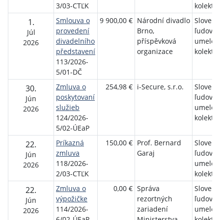
3/03-CTĽK
kolektív
Smlouva o
9 900,00 €
Národní divadlo
Slovens
1.
provedení
Brno,
ľudový
Júl
divadelního
příspěvková
umelec
2026
představení
organizace
kolektív
113/2026-
5/01-DČ
Zmluva o
254,98 €
i-Secure, s.r.o.
Slovens
30.
poskytovaní
ľudový
Jún
služieb
umelec
2026
124/2026-
kolektív
5/02-ÚEaP
Príkazná
150,00 €
Prof. Bernard
Slovens
22.
zmluva
Garaj
ľudový
Jún
118/2026-
umelec
2026
2/03-CTĽK
kolektív
Zmluva o
0,00 €
Správa
Slovens
22.
výpožičke
rezortných
ľudový
Jún
114/2026-
zariadení
umelec
2026
6/02-ÚEaP
Ministerstva
kolektív