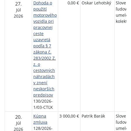
Dohoda o
0,00 €
Oskar Lehotský
Slovens
27.
použití
ľudový
Júl
motorového
umelec
2026
vozidla pri
kolektív
pracovnej
ceste
uzavretá
podľa § 7
zákona č.
283/2002 Z.
z. o
cestovných
náhradách
v znení
neskorších
predpisov
130/2026-
1/03-CTĽK
Kúpna
3 000,00 €
Patrik Barák
Slovens
20.
zmluva
ľudový
Júl
128/2026-
umelec
2026