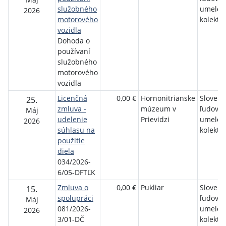
služobného
umelec
2026
motorového
kolektív
vozidla
Dohoda o
používaní
služobného
motorového
vozidla
Licenčná
0,00 €
Hornonitrianske
Slovens
25.
zmluva -
múzeum v
ľudový
Máj
udelenie
Prievidzi
umelec
2026
súhlasu na
kolektív
použitie
diela
034/2026-
6/05-DFTĽK
Zmluva o
0,00 €
Pukliar
Slovens
15.
spolupráci
ľudový
Máj
081/2026-
umelec
2026
3/01-DČ
kolektív