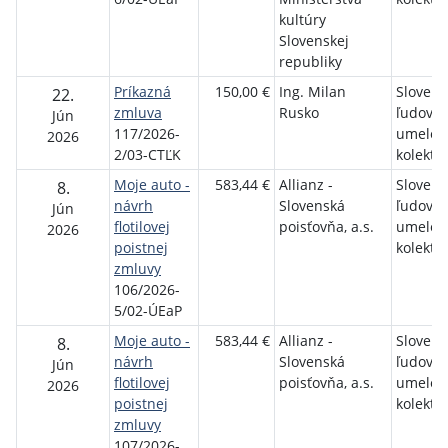
kultúry
Slovenskej
republiky
Príkazná
150,00 €
Ing. Milan
Slovens
22.
zmluva
Rusko
ľudový
Jún
117/2026-
umelec
2026
2/03-CTĽK
kolektív
Moje auto -
583,44 €
Allianz -
Slovens
8.
návrh
Slovenská
ľudový
Jún
flotilovej
poisťovňa, a.s.
umelec
2026
poistnej
kolektív
zmluvy
106/2026-
5/02-ÚEaP
Moje auto -
583,44 €
Allianz -
Slovens
8.
návrh
Slovenská
ľudový
Jún
flotilovej
poisťovňa, a.s.
umelec
2026
poistnej
kolektív
zmluvy
107/2026-