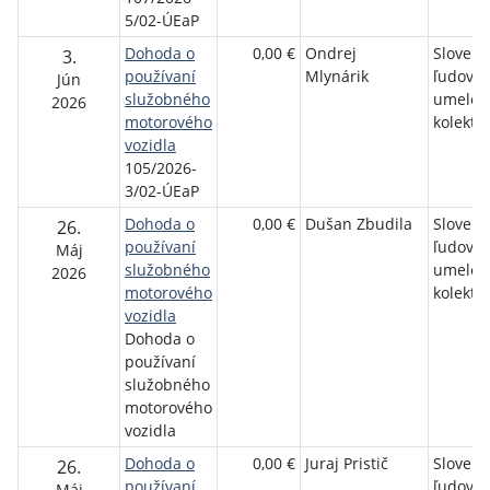
5/02-ÚEaP
Dohoda o
0,00 €
Ondrej
Slovens
3.
používaní
Mlynárik
ľudový
Jún
služobného
umelec
2026
motorového
kolektív
vozidla
105/2026-
3/02-ÚEaP
Dohoda o
0,00 €
Dušan Zbudila
Slovens
26.
používaní
ľudový
Máj
služobného
umelec
2026
motorového
kolektív
vozidla
Dohoda o
používaní
služobného
motorového
vozidla
Dohoda o
0,00 €
Juraj Pristič
Slovens
26.
používaní
ľudový
Máj