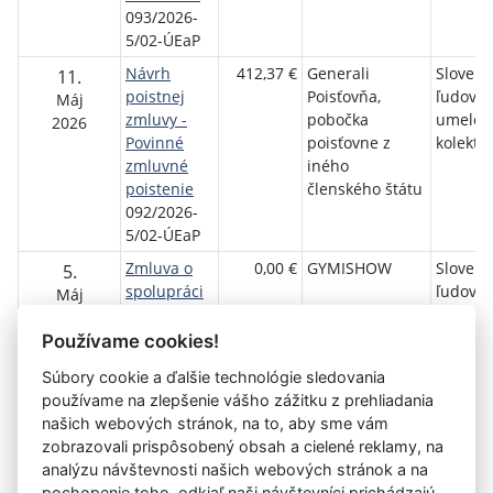
093/2026-
5/02-ÚEaP
Návrh
412,37 €
Generali
Slovens
11.
poistnej
Poisťovňa,
ľudový
Máj
zmluvy -
pobočka
umelec
2026
Povinné
poisťovne z
kolektív
zmluvné
iného
poistenie
členského štátu
092/2026-
5/02-ÚEaP
Zmluva o
0,00 €
GYMISHOW
Slovens
5.
spolupráci
ľudový
Máj
075/2026-
umelec
2026
3/01-DČ
kolektív
Používame cookies!
Súbory cookie a ďalšie technológie sledovania
používame na zlepšenie vášho zážitku z prehliadania
Aktuálna
1
2
3
4
5
6
7
8
9
10
11
našich webových stránok, na to, aby sme vám
stránka
zobrazovali prispôsobený obsah a cielené reklamy, na
»
1
analýzu návštevnosti našich webových stránok a na
pochopenie toho, odkiaľ naši návštevníci prichádzajú.