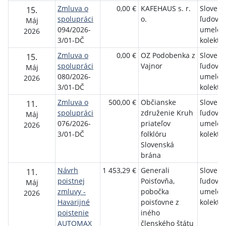
Zmluva o
0,00 €
KAFEHAUS s. r.
Slovens
15.
spolupráci
o.
ľudový
Máj
094/2026-
umelec
2026
3/01-DČ
kolektív
Zmluva o
0,00 €
OZ Podobenka z
Slovens
15.
spolupráci
Vajnor
ľudový
Máj
080/2026-
umelec
2026
3/01-DČ
kolektív
Zmluva o
500,00 €
Občianske
Slovens
11.
spolupráci
združenie Kruh
ľudový
Máj
076/2026-
priateľov
umelec
2026
3/01-DČ
folklóru
kolektív
Slovenská
brána
Návrh
1 453,29 €
Generali
Slovens
11.
poistnej
Poisťovňa,
ľudový
Máj
zmluvy -
pobočka
umelec
2026
Havarijné
poisťovne z
kolektív
poistenie
iného
AUTOMAX
členského štátu