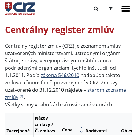
Centrálny register zmlúv
Centrálny register zmlúv (CRZ) je zoznamom zmlúv
uzatvorených ministerstvami, ústrednými orgánmi
štátnej správy, verejnoprávnymi inštitúciami a
podriadenými organizáciami týchto inštitúcií, od
1.1.2011. Podľa
zákona 546/2010
nadobúda takáto
zmluva účinnosť deň po zverejnení v CRZ. Zmluvy
uzatvorené do 31.12.2010 nájdete v
starom zozname
zmlúv
.
Všetky sumy v tabuľkách sú uvádzané v eurách.
Názov
zmluvy /
Cena
Zverejnené
Č. zmluvy
Dodávateľ
Objedn