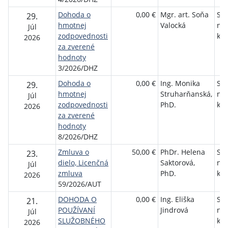
Dohoda o
0,00 €
Mgr. art. Soňa
Slo
29.
hmotnej
Valocká
ná
Júl
zodpovednosti
kni
2026
za zverené
hodnoty
3/2026/DHZ
Dohoda o
0,00 €
Ing. Monika
Slo
29.
hmotnej
Struharňanská,
ná
Júl
zodpovednosti
PhD.
kni
2026
za zverené
hodnoty
8/2026/DHZ
Zmluva o
50,00 €
PhDr. Helena
Slo
23.
dielo, Licenčná
Saktorová,
ná
Júl
zmluva
PhD.
kni
2026
59/2026/AUT
DOHODA O
0,00 €
Ing. Eliška
Slo
21.
POUŽÍVANÍ
Jindrová
ná
Júl
SLUŽOBNÉHO
kni
2026