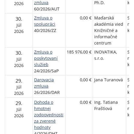
zmluva
Ph.D.
kni
2026
60/2026/AUT
Zmluva o
0,00 €
Maďarská
Slo
30.
spolupráci
akadémia vied
ná
Júl
40/2026/ZZ
Knižničné a
kni
2026
informačné
centrum
Zmluva o
185 976,00 €
INOVATIKA,
Slo
30.
poskytovaní
s.r.o.
ná
Júl
služieb
kni
2026
24/2026/SaP
Darovacia
0,00 €
Jana Turanová
Slo
29.
zmluva
ná
Júl
26/2026/DAR
kni
2026
Dohoda o
0,00 €
Ing. Tatiana
Slo
29.
hmotnej
Fraštiová
ná
Júl
zodpovednosti
kni
2026
za zverené
hodnoty
4/2026/DHZ