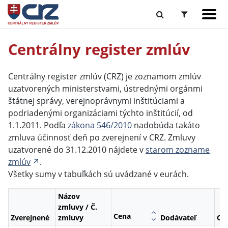
Centrálny register zmlúv
Centrálny register zmlúv (CRZ) je zoznamom zmlúv
uzatvorených ministerstvami, ústrednými orgánmi
štátnej správy, verejnoprávnymi inštitúciami a
podriadenými organizáciami týchto inštitúcií, od
1.1.2011. Podľa
zákona 546/2010
nadobúda takáto
zmluva účinnosť deň po zverejnení v CRZ. Zmluvy
uzatvorené do 31.12.2010 nájdete v
starom zozname
zmlúv
.
Všetky sumy v tabuľkách sú uvádzané v eurách.
Názov
zmluvy / Č.
Cena
Zverejnené
zmluvy
Dodávateľ
Ob