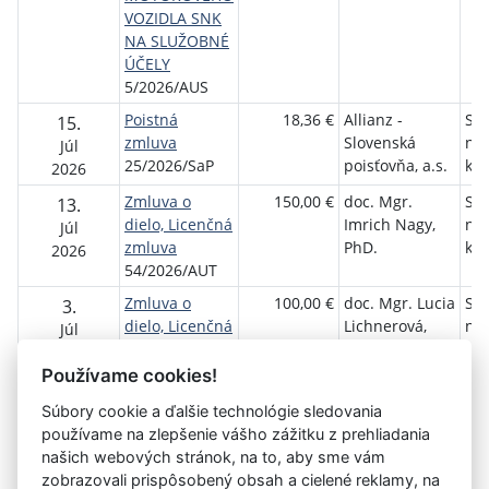
VOZIDLA SNK
NA SLUŽOBNÉ
ÚČELY
5/2026/AUS
Poistná
18,36 €
Allianz -
Slo
15.
zmluva
Slovenská
ná
Júl
25/2026/SaP
poisťovňa, a.s.
kni
2026
Zmluva o
150,00 €
doc. Mgr.
Slo
13.
dielo, Licenčná
Imrich Nagy,
ná
Júl
zmluva
PhD.
kni
2026
54/2026/AUT
Zmluva o
100,00 €
doc. Mgr. Lucia
Slo
3.
dielo, Licenčná
Lichnerová,
ná
Júl
zmluva
PhD.
kni
2026
45/2026/AUT
Používame cookies!
Súbory cookie a ďalšie technológie sledovania
používame na zlepšenie vášho zážitku z prehliadania
Aktuálna
1
2
3
4
5
6
7
8
9
10
11
našich webových stránok, na to, aby sme vám
stránka
zobrazovali prispôsobený obsah a cielené reklamy, na