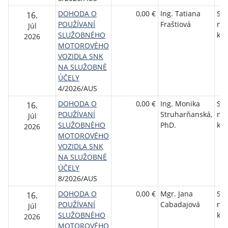
DOHODA O
0,00 €
Ing. Tatiana
Slo
16.
POUŽÍVANÍ
Fraštiová
ná
Júl
SLUŽOBNÉHO
kni
2026
MOTOROVÉHO
VOZIDLA SNK
NA SLUŽOBNÉ
ÚČELY
4/2026/AUS
DOHODA O
0,00 €
Ing. Monika
Slo
16.
POUŽÍVANÍ
Struharňanská,
ná
Júl
SLUŽOBNÉHO
PhD.
kni
2026
MOTOROVÉHO
VOZIDLA SNK
NA SLUŽOBNÉ
ÚČELY
8/2026/AUS
DOHODA O
0,00 €
Mgr. Jana
Slo
16.
POUŽÍVANÍ
Cabadajová
ná
Júl
SLUŽOBNÉHO
kni
2026
MOTOROVÉHO