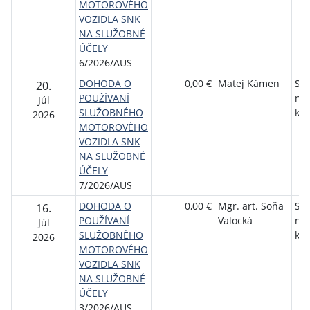
MOTOROVÉHO
VOZIDLA SNK
NA SLUŽOBNÉ
ÚČELY
6/2026/AUS
DOHODA O
0,00 €
Matej Kámen
Slo
20.
POUŽÍVANÍ
ná
Júl
SLUŽOBNÉHO
kni
2026
MOTOROVÉHO
VOZIDLA SNK
NA SLUŽOBNÉ
ÚČELY
7/2026/AUS
DOHODA O
0,00 €
Mgr. art. Soňa
Slo
16.
POUŽÍVANÍ
Valocká
ná
Júl
SLUŽOBNÉHO
kni
2026
MOTOROVÉHO
VOZIDLA SNK
NA SLUŽOBNÉ
ÚČELY
3/2026/AUS