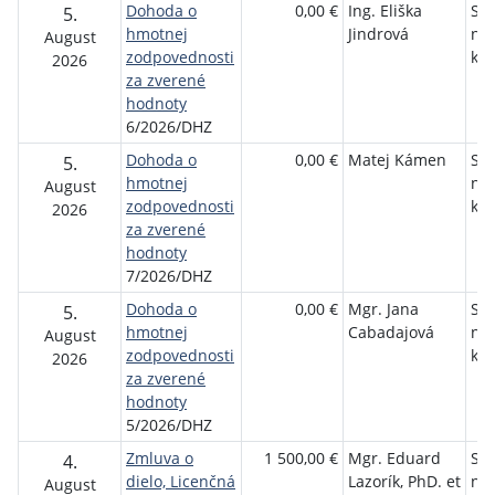
Dohoda o
0,00 €
Ing. Eliška
Slo
5.
hmotnej
Jindrová
ná
August
zodpovednosti
kni
2026
za zverené
hodnoty
6/2026/DHZ
Dohoda o
0,00 €
Matej Kámen
Slo
5.
hmotnej
ná
August
zodpovednosti
kni
2026
za zverené
hodnoty
7/2026/DHZ
Dohoda o
0,00 €
Mgr. Jana
Slo
5.
hmotnej
Cabadajová
ná
August
zodpovednosti
kni
2026
za zverené
hodnoty
5/2026/DHZ
Zmluva o
1 500,00 €
Mgr. Eduard
Slo
4.
dielo, Licenčná
Lazorík, PhD. et
ná
August