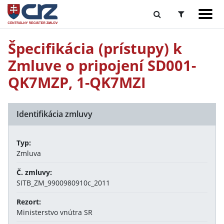
Špecifikácia (prístupy) k
Zmluve o pripojení SD001-
QK7MZP, 1-QK7MZI
Identifikácia zmluvy
Typ:
Zmluva
Č. zmluvy:
SITB_ZM_9900980910c_2011
Rezort:
Ministerstvo vnútra SR