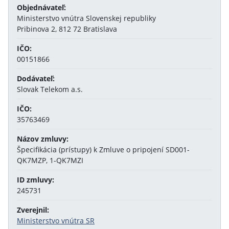
Objednávateľ:
Ministerstvo vnútra Slovenskej republiky
Pribinova 2, 812 72 Bratislava
IČO:
00151866
Dodávateľ:
Slovak Telekom a.s.
IČO:
35763469
Názov zmluvy:
Špecifikácia (prístupy) k Zmluve o pripojení SD001-
QK7MZP, 1-QK7MZI
ID zmluvy:
245731
Zverejnil:
Ministerstvo vnútra SR