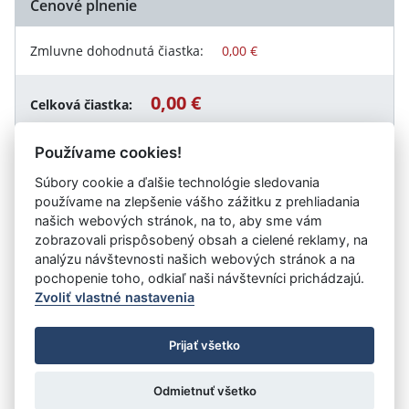
Cenové plnenie
Zmluvne dohodnutá čiastka:
0,00 €
0,00 €
Celková čiastka:
Používame cookies!
Súbory cookie a ďalšie technológie sledovania
Návrat späť
používame na zlepšenie vášho zážitku z prehliadania
našich webových stránok, na to, aby sme vám
zobrazovali prispôsobený obsah a cielené reklamy, na
analýzu návštevnosti našich webových stránok a na
Vystavil:
Ministerstvo vnútra SR
pochopenie toho, odkiaľ naši návštevníci prichádzajú.
Zvoliť vlastné nastavenia
©
Úrad vlády SR
- Všetky práva vyhradené
Prijať všetko
Prehlásenie o prístupnosti
Zmluvy do 31.12.2010
Nastavenia cookies
Odmietnuť všetko
Tvorba stránok
: Aglo Solutions