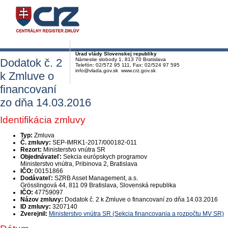
Úrad vlády Slovenskej republiky
Dodatok č. 2
Námestie slobody 1, 813 70 Bratislava
Telefón: 02/572 95 111, Fax: 02/524 97 595
info@vlada.gov.sk www.crz.gov.sk
k Zmluve o
financovaní
zo dňa 14.03.2016
Identifikácia zmluvy
Typ:
Zmluva
Č. zmluvy:
SEP-IMRK1-2017/000182-011
Rezort:
Ministerstvo vnútra SR
Objednávateľ:
Sekcia európskych programov
Ministerstvo vnútra, Pribinova 2, Bratislava
IČO:
00151866
Dodávateľ:
SZRB Asset Management, a.s.
Grösslingová 44, 811 09 Bratislava, Slovenská republika
IČO:
47759097
Názov zmluvy:
Dodatok č. 2 k Zmluve o financovaní zo dňa 14.03.2016
ID zmluvy:
3207140
Zverejnil:
Ministerstvo vnútra SR (Sekcia financovania a rozpočtu MV SR)