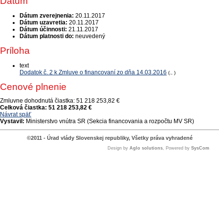
Dátum
Dátum zverejnenia:
20.11.2017
Dátum uzavretia:
20.11.2017
Dátum účinnosti:
21.11.2017
Dátum platnosti do:
neuvedený
Príloha
text
Dodatok č. 2 k Zmluve o financovaní zo dňa 14.03.2016
(., )
Cenové plnenie
Zmluvne dohodnutá čiastka:
51 218 253,82 €
Celková čiastka:
51 218 253,82 €
Návrat späť
Vystavil:
Ministerstvo vnútra SR (Sekcia financovania a rozpočtu MV SR)
©2011 - Úrad vlády Slovenskej republiky, Všetky práva vyhradené
Design by
Aglo solutions
, Powered by
SysCom