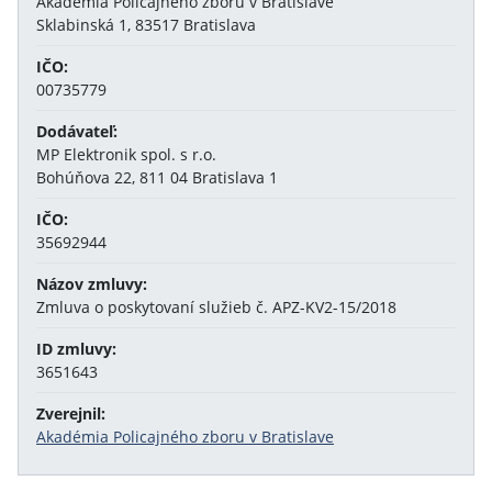
Akadémia Policajného zboru v Bratislave
Sklabinská 1, 83517 Bratislava
IČO:
00735779
Dodávateľ:
MP Elektronik spol. s r.o.
Bohúňova 22, 811 04 Bratislava 1
IČO:
35692944
Názov zmluvy:
Zmluva o poskytovaní služieb č. APZ-KV2-15/2018
ID zmluvy:
3651643
Zverejnil:
Akadémia Policajného zboru v Bratislave