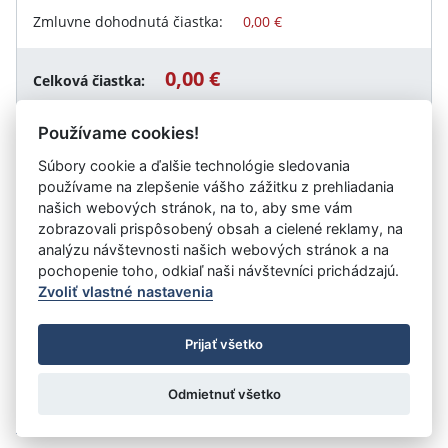
Zmluvne dohodnutá čiastka:
0,00 €
0,00 €
Celková čiastka:
Používame cookies!
Súbory cookie a ďalšie technológie sledovania
Návrat späť
používame na zlepšenie vášho zážitku z prehliadania
našich webových stránok, na to, aby sme vám
zobrazovali prispôsobený obsah a cielené reklamy, na
analýzu návštevnosti našich webových stránok a na
Vystavil:
Akadémia Policajného zboru v Bratislave
pochopenie toho, odkiaľ naši návštevníci prichádzajú.
Zvoliť vlastné nastavenia
©
Úrad vlády SR
- Všetky práva vyhradené
Prijať všetko
Prehlásenie o prístupnosti
Zmluvy do 31.12.2010
Nastavenia cookies
Odmietnuť všetko
Tvorba stránok
: Aglo Solutions
Redakčný systém
: SysCom