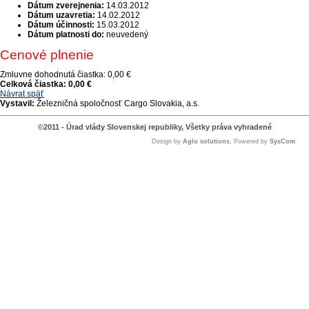
Dátum zverejnenia:
14.03.2012
Dátum uzavretia:
14.02.2012
Dátum účinnosti:
15.03.2012
Dátum platnosti do:
neuvedený
Cenové plnenie
Zmluvne dohodnutá čiastka:
0,00 €
Celková čiastka:
0,00 €
Návrat späť
Vystavil:
Železničná spoločnosť Cargo Slovakia, a.s.
©2011 - Úrad vlády Slovenskej republiky, Všetky práva vyhradené
Design by
Aglo solutions
, Powered by
SysCom