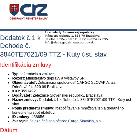
Úrad vlády Slovenskej republiky
Dodatok č.1 k
Námestie slobody 1, 813 70 Bratislava
Telefón: 02/572 95 111, Fax: 02/524 97 595
info@vlada.gov.sk www.crz.gov.sk
Dohode č.
3840TE7021/09 TTZ - Kúty úst. stav.
Identifikácia zmluvy
Typ:
Informácia o zmluve
Rezort:
Ministerstvo dopravy a výstavby SR
Objednávateľ:
Železničná spoločnosť CARGO SLOVAKIA, a.s.
Drieňová 24, 820 09 Bratislava
IČO:
35914921
Dodávateľ:
Železnice Slovenskej republiky, Bratislava
Názov zmluvy:
Dodatok č.1 k Dohode č. 3840TE7021/09 TTZ - Kúty úst.
stav.
Popis predmetu zmluvy:
rozpočítavanie množstva tepla dodaného
konečnému spotrebiteľovi
ID zmluvy:
438856
Zverejnil:
Železničná spoločnosť Cargo Slovakia, a.s.
Dátum