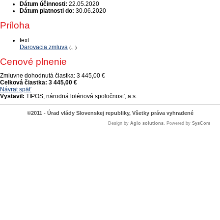
Dátum účinnosti:
22.05.2020
Dátum platnosti do:
30.06.2020
Príloha
text
Darovacia zmluva
(., )
Cenové plnenie
Zmluvne dohodnutá čiastka:
3 445,00 €
Celková čiastka:
3 445,00 €
Návrat späť
Vystavil:
TIPOS, národná lotériová spoločnosť, a.s.
©2011 - Úrad vlády Slovenskej republiky, Všetky práva vyhradené
Design by
Aglo solutions
, Powered by
SysCom