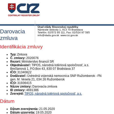
Úrad vlády Slovenskej republiky
Darovacia
Námestie slobody 1, 813 70 Bratislava
Telefón: 02/572 95 111, Fax: 02/524 97 595
info@vlada.gov.sk www.crz.gov.sk
zmluva
Identifikácia zmluvy
Typ:
Zmluva
Č. zmluvy:
2020076
Rezort:
Ministerstvo financií SR
Objednávateľ:
TIPOS, národná lotériová spoločnosť, a.s.
Brečtanová 1, P.O.Box 43, 830 07 Bratislava 37
IČO:
31340822
Dodávateľ:
Ústredná vojenská nemocnica SNP Ružomberok - FN
gen. M. Vesela 21, 034 26 Ružomberok
IČO:
31936415
Názov zmluvy:
Darovacia zmluva
ID zmluvy:
4691386
Zverejnil:
TIPOS, národná lotériová spoločnosť, a.s.
Dátum
Dátum zverejnenia:
21.05.2020
Dátum uzavretia:
19.05.2020