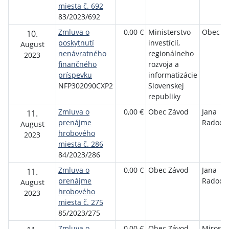
miesta č. 692
83/2023/692
Zmluva o
0,00 €
Ministerstvo
Obec Z
10.
poskytnutí
investícií,
August
nenávratného
regionálneho
2023
finančného
rozvoja a
príspevku
informatizácie
NFP302090CXP2
Slovenskej
republiky
Zmluva o
0,00 €
Obec Závod
Jana
11.
prenájme
Radoch
August
hrobového
2023
miesta č. 286
84/2023/286
Zmluva o
0,00 €
Obec Závod
Jana
11.
prenájme
Radoch
August
hrobového
2023
miesta č. 275
85/2023/275
Zmluva o
0,00 €
Obec Závod
Mirosla