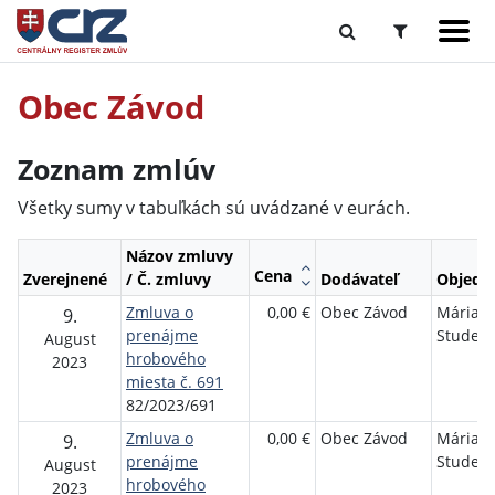
Obec Závod
Zoznam zmlúv
Všetky sumy v tabuľkách sú uvádzané v eurách.
Názov zmluvy
Cena
Zverejnené
/ Č. zmluvy
Dodávateľ
Objedn
Zmluva o
0,00 €
Obec Závod
Mária
9.
prenájme
Studeni
August
hrobového
2023
miesta č. 691
82/2023/691
Zmluva o
0,00 €
Obec Závod
Mária
9.
prenájme
Studeni
August
hrobového
2023