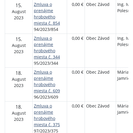
Zmluva o
0,00 €
Obec Závod
Ing. Ive
15.
prenájme
Polesňá
August
hrobového
2023
miesta č. 854
94/2023/854
Zmluva o
0,00 €
Obec Závod
Ing. Ive
15.
prenájme
Polesňá
August
hrobového
2023
miesta č. 344
95/2023/344
Zmluva o
0,00 €
Obec Závod
Mária
18.
prenájme
Jamrich
August
hrobového
2023
miesta č. 609
96/2023/609
Zmluva o
0,00 €
Obec Závod
Mária
18.
prenájme
Jamrich
August
hrobového
2023
miesta č. 375
97/2023/375