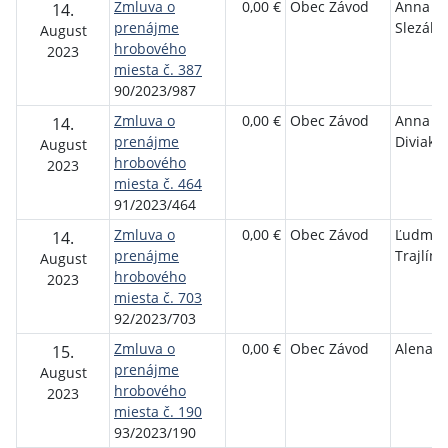
Zmluva o
0,00 €
Obec Závod
Anna
14.
prenájme
Slezáko
August
hrobového
2023
miesta č. 387
90/2023/987
Zmluva o
0,00 €
Obec Závod
Anna
14.
prenájme
Diviako
August
hrobového
2023
miesta č. 464
91/2023/464
Zmluva o
0,00 €
Obec Závod
Ľudmil
14.
prenájme
Trajlín
August
hrobového
2023
miesta č. 703
92/2023/703
Zmluva o
0,00 €
Obec Závod
Alena N
15.
prenájme
August
hrobového
2023
miesta č. 190
93/2023/190