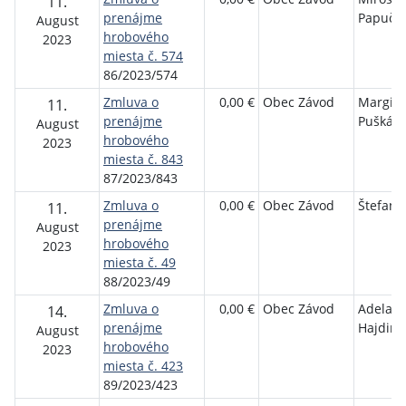
11.
prenájme
Papučík
August
hrobového
2023
miesta č. 574
86/2023/574
Zmluva o
0,00 €
Obec Závod
Margita
11.
prenájme
Puškáč
August
hrobového
2023
miesta č. 843
87/2023/843
Zmluva o
0,00 €
Obec Závod
Štefan 
11.
prenájme
August
hrobového
2023
miesta č. 49
88/2023/49
Zmluva o
0,00 €
Obec Závod
Adela
14.
prenájme
Hajdino
August
hrobového
2023
miesta č. 423
89/2023/423