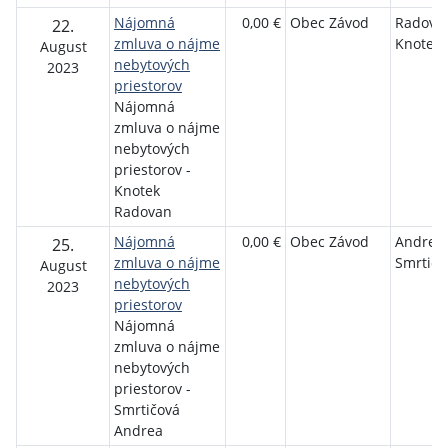
Nájomná
0,00 €
Obec Závod
Radova
22.
zmluva o nájme
Knotek
August
nebytových
2023
priestorov
Nájomná
zmluva o nájme
nebytových
priestorov -
Knotek
Radovan
Nájomná
0,00 €
Obec Závod
Andrea
25.
zmluva o nájme
Smrtičo
August
nebytových
2023
priestorov
Nájomná
zmluva o nájme
nebytových
priestorov -
Smrtičová
Andrea