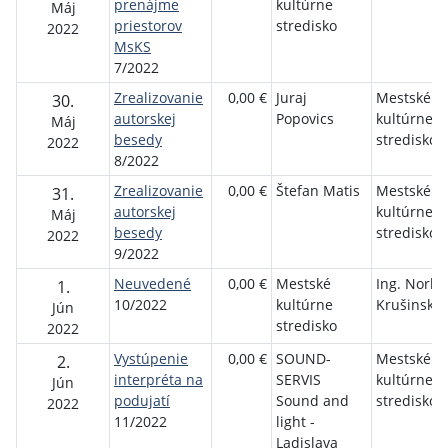
prenájme
kultúrne
Máj
priestorov
stredisko
2022
MsKS
7/2022
Zrealizovanie
0,00 €
Juraj
Mestské
30.
autorskej
Popovics
kultúrne
Máj
besedy
stredisko
2022
8/2022
Zrealizovanie
0,00 €
Štefan Matis
Mestské
31.
autorskej
kultúrne
Máj
besedy
stredisko
2022
9/2022
Neuvedené
0,00 €
Mestské
Ing. Norbe
1.
10/2022
kultúrne
Krušinský
Jún
stredisko
2022
Vystúpenie
0,00 €
SOUND-
Mestské
2.
interpréta na
SERVIS
kultúrne
Jún
podujatí
Sound and
stredisko
2022
11/2022
light -
Ladislava