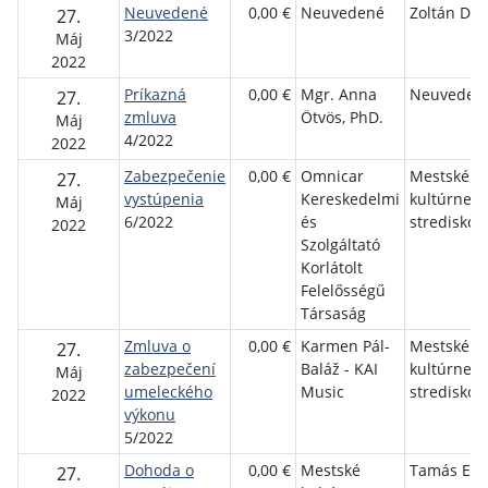
Neuvedené
0,00 €
Neuvedené
Zoltán Do
27.
3/2022
Máj
2022
Príkazná
0,00 €
Mgr. Anna
Neuveden
27.
zmluva
Ötvös, PhD.
Máj
4/2022
2022
Zabezpečenie
0,00 €
Omnicar
Mestské
27.
vystúpenia
Kereskedelmi
kultúrne
Máj
6/2022
és
stredisko
2022
Szolgáltató
Korlátolt
Felelősségű
Társaság
Zmluva o
0,00 €
Karmen Pál-
Mestské
27.
zabezpečení
Baláž - KAI
kultúrne
Máj
umeleckého
Music
stredisko
2022
výkonu
5/2022
Dohoda o
0,00 €
Mestské
Tamás Ele
27.