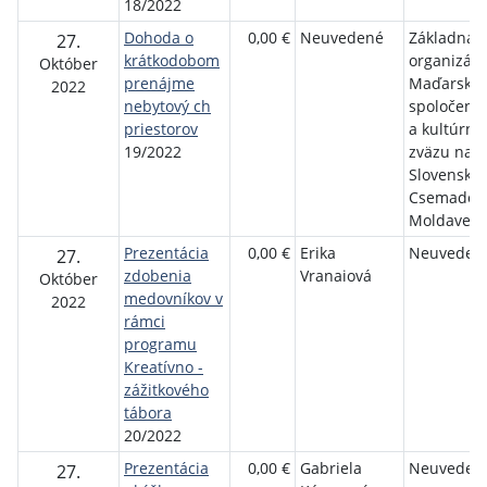
18/2022
Dohoda o
0,00 €
Neuvedené
Základná
27.
krátkodobom
organizáci
Október
prenájme
Maďarské
2022
nebytový ch
spoločens
priestorov
a kultúrne
19/2022
zväzu na
Slovensku 
Csemadok 
Moldave
Prezentácia
0,00 €
Erika
Neuveden
27.
zdobenia
Vranaiová
Október
medovníkov v
2022
rámci
programu
Kreatívno -
zážitkového
tábora
20/2022
Prezentácia
0,00 €
Gabriela
Neuveden
27.