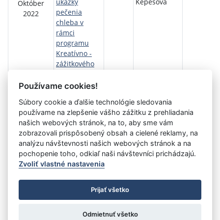
ukážky
Képesová
Október
pečenia
2022
chleba v
rámci
programu
Kreatívno -
zážitkového
tábora
21/2022
Používame cookies!
Súbory cookie a ďalšie technológie sledovania
používame na zlepšenie vášho zážitku z prehliadania
Aktuálna
1
2
3
4
5
6
7
8
9
10
11
našich webových stránok, na to, aby sme vám
stránka
zobrazovali prispôsobený obsah a cielené reklamy, na
»
1
analýzu návštevnosti našich webových stránok a na
pochopenie toho, odkiaľ naši návštevníci prichádzajú.
Zvoliť vlastné nastavenia
©
Úrad vlády SR
- Všetky práva vyhradené
Prijať všetko
Prehlásenie o prístupnosti
Zmluvy do 31.12.2010
Nastavenia cookies
Odmietnuť všetko
Tvorba stránok
: Aglo Solutions