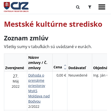
Mestské kultúrne stredisko
Zoznam zmlúv
Všetky sumy v tabuľkách sú uvádzané v eurách.
Názov
zmluvy / Č.
Cena
Zverejnené
zmluvy
Dodávateľ
Objednáva
Dohoda o
0,00 €
Neuvedené
Ing. Ján Cs
27.
prenájme
Máj
priestorov
2022
MsKS
Moldava nad
Bodvou
2/2022