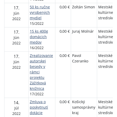
50 ks ručne
0,00 €
Zoltán Simon
Mestské
17.
vyrobených
kultúrne
Jún
mydiel
stredisko
2022
15/2022
15 ks 400g
0,00 €
Juraj Molnár
Mestské
17.
domácich
kultúrne
Jún
medov
stredisko
2022
16/2022
Zrealizovanie
0,00 €
Pavol
Mestské
17.
autorskej
Czeranko
kultúrne
Jún
besedy v
stredisko
2022
rámci
projektu
Zážitková
knižnica
17/2022
Zmluva o
0,00 €
Košický
Mestské
14.
poskytnutí
samosprávny
kultúrne
Júl
dotácie
kraj
stredisko
2022