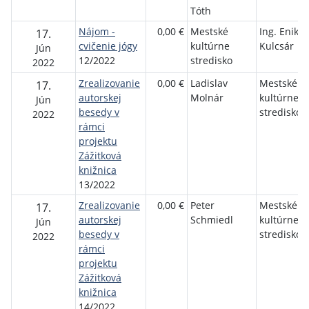
Tóth
Nájom -
0,00 €
Mestské
Ing. Enikö
17.
cvičenie jógy
kultúrne
Kulcsár
Jún
12/2022
stredisko
2022
Zrealizovanie
0,00 €
Ladislav
Mestské
17.
autorskej
Molnár
kultúrne
Jún
besedy v
stredisko
2022
rámci
projektu
Zážitková
knižnica
13/2022
Zrealizovanie
0,00 €
Peter
Mestské
17.
autorskej
Schmiedl
kultúrne
Jún
besedy v
stredisko
2022
rámci
projektu
Zážitková
knižnica
14/2022