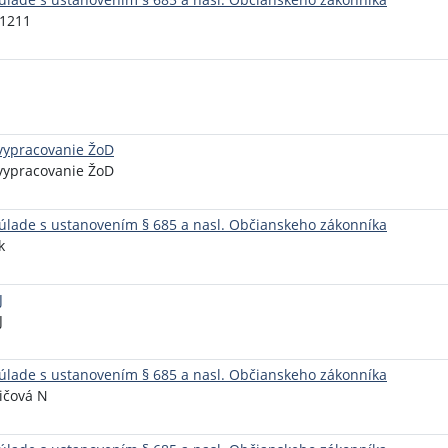
11211
 vypracovanie ŽoD
 vypracovanie ŽoD
lade s ustanovením § 685 a nasl. Občianskeho zákonníka
k
J
J
lade s ustanovením § 685 a nasl. Občianskeho zákonníka
ičová N