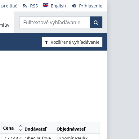
 pre tlač
RSS
English
Prihlásenie
mlúv
Rozšírené vyhľadávanie
Cena
Dodávateľ
Objednávateľ
177,48 €
Obec Jalšové
Ľubomír Paulík