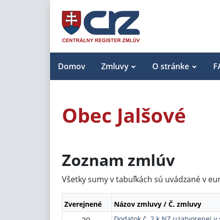
Domov
Zmluvy
O stránke
F
Obec Jalšové
Zoznam zmlúv
Všetky sumy v tabuľkách sú uvádzané v eu
Zverejnené
Názov zmluvy / Č. zmluvy
Dodatok č. 2 k NZ uzatvorenej v