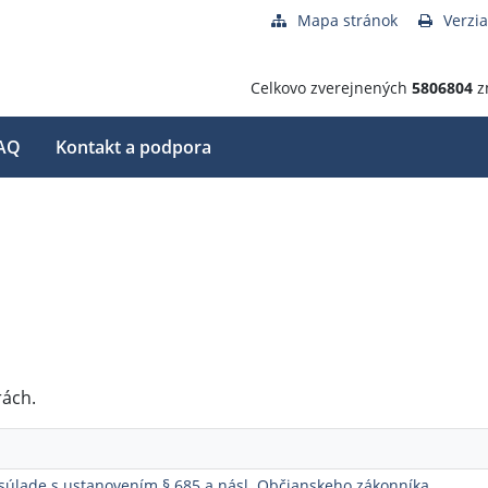
Mapa stránok
Verzia
Celkovo zverejnených
5806804
z
AQ
Kontakt a podpora
rách.
 súlade s ustanovením § 685 a násl. Občianskeho zákonníka