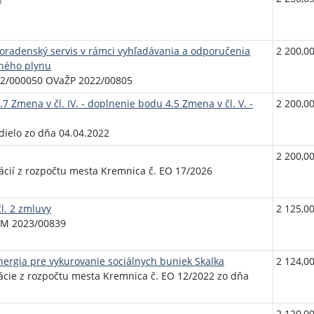
oradenský servis v rámci vyhľadávania a odporučenia
2 200,00
ného plynu
22/000050 OVaŽP 2022/00805
.7 Zmena v čl. IV. - doplnenie bodu 4.5 Zmena v čl. V. -
2 200,00
dielo zo dňa 04.04.2022
2 200,00
ácií z rozpočtu mesta Kremnica č. EO 17/2026
l. 2 zmluvy
2 125,00
MM 2023/00839
energia pre vykurovanie sociálnych buniek Skalka
2 124,00
ácie z rozpočtu mesta Kremnica č. EO 12/2022 zo dňa
2 120,00