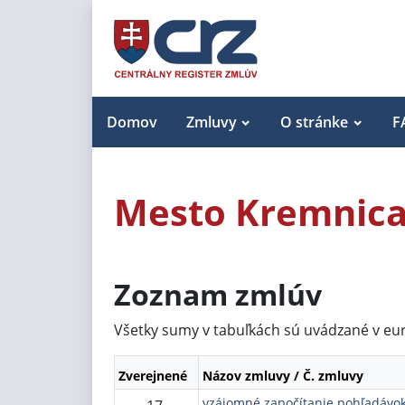
Domov
Zmluvy
O stránke
F
Mesto Kremnic
Zoznam zmlúv
Všetky sumy v tabuľkách sú uvádzané v eu
Zverejnené
Názov zmluvy / Č. zmluvy
vzájomné započítanie pohľadávo