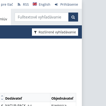
 pre tlač
RSS
English
Prihlásenie
mlúv
Rozšírené vyhľadávanie
Dodávateľ
Objednávateľ
 €
NATUR-PACK, a.s.
Kremnica