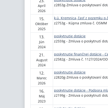
23.
z2853g-Zmluva o poskytovaní dot
Apríl
2026
k.ú. Kremnica, časť z pozemku p
15.
z2753g - Kúpna zmluva č. OSMM
Október
2025
poskytnutie dotácie
13.
z2559g - Zmluva o poskytnutí dot
Jún
2024
poskytnutie finančnej dotácie - 
21.
z2582g - Zmluva č. 1127/2024/OD
August
2024
poskytnutie dotácie
12.
z2820g-Zmluva o poskytovaní dot
Marec
2026
poskytnutie dotácie - Podpora ml
16.
z2199g - Zmluva o poskytnutí dot
Máj
2023