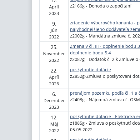
17.
z2166g - Dohoda o započítaní
Apríl
2023
zriadenie výberového konania - p
9.
najvhodnejšieho dodávateľa zem
Jún
z2002g - Mandátna zmluva č. 20
2022
Zmena v čl. III - doplnenie bodu 3
25.
doplnenie bodu 5.4
November
z2087g - Dodatok č. 2 k Zmluve o 
2022
poskytnutie dotácie
22.
z2852g-Zmluva o poskytovaní dot
Apríl
2026
prenájom pozemku podľa čl. 1 a č
6.
z2403g - Nájomná zmluva č. OS
December
2023
poskytnutie dotácie - Elektrická 
12.
z1885g - Zmluva o poskytnutí dot
Máj
05.05.2022
2022
poskytnutie dotácie