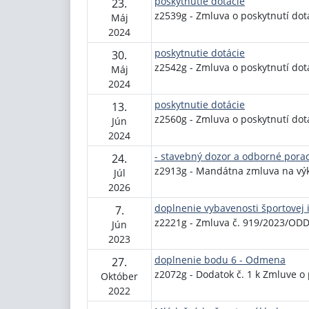
poskytnutie dotácie
23.
z2539g - Zmluva o poskytnutí dot
Máj
2024
poskytnutie dotácie
30.
z2542g - Zmluva o poskytnutí do
Máj
2024
poskytnutie dotácie
13.
z2560g - Zmluva o poskytnutí dot
Jún
2024
- stavebný dozor a odborné porad
24.
z2913g - Mandátna zmluva na vý
Júl
2026
doplnenie vybavenosti športovej 
7.
z2221g - Zmluva č. 919/2023/ODD
Jún
2023
doplnenie bodu 6 - Odmena
27.
z2072g - Dodatok č. 1 k Zmluve o
Október
2022