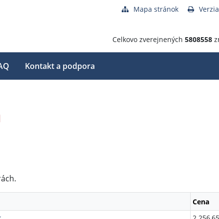
Mapa stránok
Verzia
Celkovo zverejnených
5808558
z
AQ
Kontakt a podpora
a
rách.
Cena
k
2 256,65