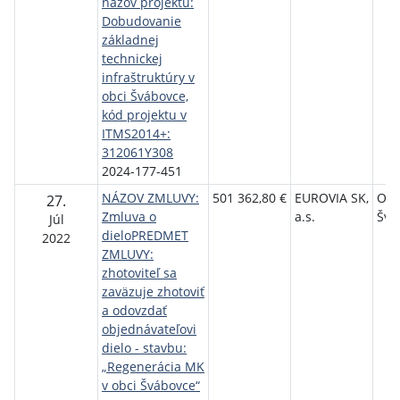
názov projektu:
Dobudovanie
základnej
technickej
infraštruktúry v
obci Švábovce,
kód projektu v
ITMS2014+:
312061Y308
2024-177-451
NÁZOV ZMLUVY:
501 362,80 €
EUROVIA SK,
Ob
27.
Zmluva o
a.s.
Švá
Júl
dieloPREDMET
2022
ZMLUVY:
zhotoviteľ sa
zaväzuje zhotoviť
a odovzdať
objednávateľovi
dielo - stavbu:
„Regenerácia MK
v obci Švábovce“