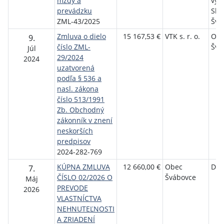
mzdy a
vyz
prevádzku
Slo
ZML-43/2025
Švá
Zmluva o dielo
15 167,53 €
VTK s. r. o.
Ob
9.
číslo ZML-
Švá
Júl
29/2024
2024
uzatvorená
podľa § 536 a
nasl. zákona
číslo 513/1991
Zb. Obchodný
zákonník v znení
neskorších
predpisov
2024-282-769
KÚPNA ZMLUVA
12 660,00 €
Obec
DORG
7.
ČÍSLO 02/2026 O
Švábovce
Máj
PREVODE
2026
VLASTNÍCTVA
NEHNUTEĽNOSTI
A ZRIADENÍ