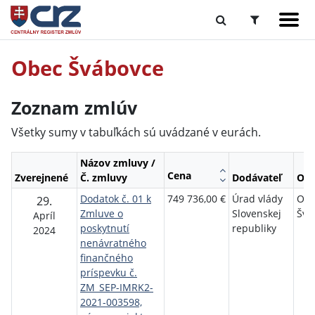
Obec Švábovce
Zoznam zmlúv
Všetky sumy v tabuľkách sú uvádzané v eurách.
Názov zmluvy /
Cena
Zverejnené
Č. zmluvy
Dodávateľ
Obj
Dodatok č. 01 k
749 736,00 €
Úrad vlády
Ob
29.
Zmluve o
Slovenskej
Švá
Apríl
poskytnutí
republiky
2024
nenávratného
finančného
príspevku č.
ZM_SEP-IMRK2-
2021-003598,