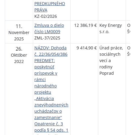
PREDKUPNÉHO
PRÁVA
KZ-02/2026
Zmluva o dielo
12 386,19 €
Key Energy
Ob
11.
číslo LM0009
s.r.o.
Švá
November
ZML-37/2025
2025
NÁZOV: Dohoda
9 414,90 €
Úrad práce,
Ob
26.
č. 22/36/054/386
sociálnych
Švá
Október
PREDMET:
vecí a
2022
poskytnúť
rodiny
príspevok v
Poprad
rámci
národného
projektu
„Aktivácia
znevýhodnených
uchádzačov o
zamestnanie“
Opatrenie č. 3
podľa § 54 ods. 1