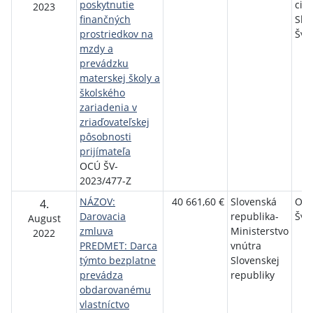
poskytnutie
cirk
2023
finančných
Slo
prostriedkov na
Švá
mzdy a
prevádzku
materskej školy a
školského
zariadenia v
zriaďovateľskej
pôsobnosti
prijímateľa
OCÚ ŠV-
2023/477-Z
NÁZOV:
40 661,60 €
Slovenská
Ob
4.
Darovacia
republika-
Švá
August
zmluva
Ministerstvo
2022
PREDMET: Darca
vnútra
týmto bezplatne
Slovenskej
prevádza
republiky
obdarovanému
vlastníctvo