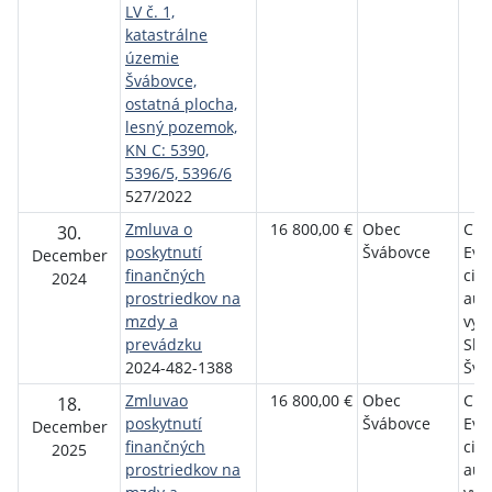
LV č. 1,
katastrálne
územie
Švábovce,
ostatná plocha,
lesný pozemok,
KN C: 5390,
5396/5, 5396/6
527/2022
Zmluva o
16 800,00 €
Obec
Cir
30.
poskytnutí
Švábovce
Evan
December
finančných
cirk
2024
prostriedkov na
aug
mzdy a
vyz
prevádzku
Slo
2024-482-1388
Švá
Zmluvao
16 800,00 €
Obec
Cir
18.
poskytnutí
Švábovce
Evan
December
finančných
cirk
2025
prostriedkov na
aug