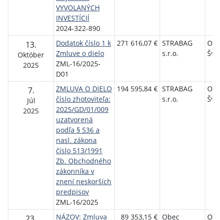
VYVOLANÝCH
INVESTÍCIÍ
2024-322-890
Dodatok číslo 1 k
271 616,07 €
STRABAG
Ob
13.
Zmluve o dielo
s.r.o.
Švá
Október
ZML-16/2025-
2025
D01
ZMLUVA O DIELO
194 595,84 €
STRABAG
Ob
7.
číslo zhotoviteľa:
s.r.o.
Švá
Júl
2025/GD/01/009
2025
uzatvorená
podľa § 536 a
nasl. zákona
číslo 513/1991
Zb. Obchodného
zákonníka v
znení neskorších
predpisov
ZML-16/2025
NÁZOV: Zmluva
89 353,15 €
Obec
Ob
23.