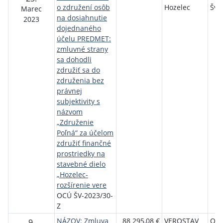
o združení osôb
Hozelec
Švá
Marec
na dosiahnutie
2023
dojednaného
účelu PREDMET:
zmluvné strany
sa dohodli
združiť sa do
združenia bez
právnej
subjektivity s
názvom
„Združenie
Poľná“ za účelom
združiť finančné
prostriedky na
stavebné dielo
„Hozelec-
rozšírenie vere
OCÚ ŠV-2023/30-
Z
NÁZOV: Zmluva
88 295,08 €
VEROSTAV
Ob
9.