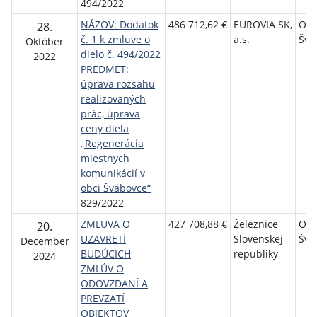
494/2022
NÁZOV: Dodatok
486 712,62 €
EUROVIA SK,
Ob
28.
č. 1 k zmluve o
a.s.
Švá
Október
dielo č. 494/2022
2022
PREDMET:
úprava rozsahu
realizovaných
prác, úprava
ceny diela
„Regenerácia
miestnych
komunikácií v
obci Švábovce“
829/2022
ZMLUVA O
427 708,88 €
Železnice
Ob
20.
UZAVRETÍ
Slovenskej
Švá
December
BUDÚCICH
republiky
2024
ZMLÚV O
ODOVZDANÍ A
PREVZATÍ
OBJEKTOV