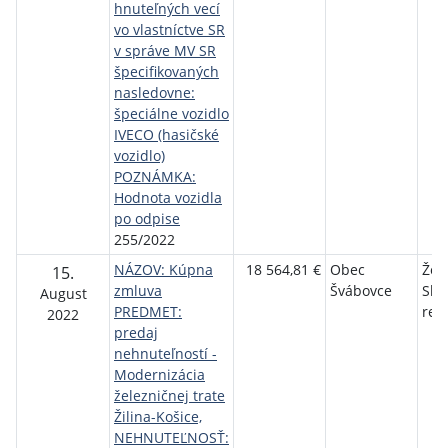
hnuteľných vecí
vo vlastníctve SR
v správe MV SR
špecifikovaných
nasledovne:
špeciálne vozidlo
IVECO (hasičské
vozidlo)
POZNÁMKA:
Hodnota vozidla
po odpise
255/2022
NÁZOV: Kúpna
18 564,81 €
Obec
Žel
15.
zmluva
Švábovce
Slo
August
PREDMET:
rep
2022
predaj
nehnuteľností -
Modernizácia
železničnej trate
Žilina-Košice,
NEHNUTEĽNOSŤ: