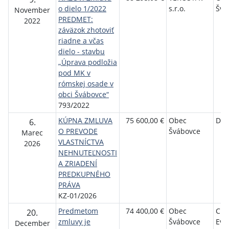
o dielo 1/2022
s.r.o.
Švá
November
PREDMET:
2022
záväzok zhotoviť
riadne a včas
dielo - stavbu
„Úprava podložia
pod MK v
rómskej osade v
obci Švábovce“
793/2022
KÚPNA ZMLUVA
75 600,00 €
Obec
DORG
6.
O PREVODE
Švábovce
Marec
VLASTNÍCTVA
2026
NEHNUTEĽNOSTI
A ZRIADENÍ
PREDKUPNÉHO
PRÁVA
KZ-01/2026
Predmetom
74 400,00 €
Obec
Cir
20.
zmluvy je
Švábovce
Evan
December