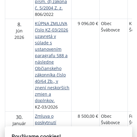
písm. d) zákona
č. 5/2004 Z. z.
806/2022
KÚPNA ZMLUVA
9 096,00 €
Obec
Kol
8.
číslo KZ-03/2026
Švábovce
Šču
Jún
uzavretá v
2026
súlade s
ustanovením
paragrafu 588 a
následne
Občianskeho
zákonníka číslo
40/64 Zb., v
znení neskorších
zmien a
doplnkov.
KZ-03/2026
Zmluva o
8 500,00 €
Obec
Fut
30.
poskytnutí
Švábovce
Švá
Január
dotácie
2024
2024/053-03
Používame cookies!