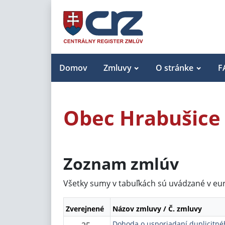
Domov
Zmluvy
O stránke
F
Obec Hrabušice
Zoznam zmlúv
Všetky sumy v tabuľkách sú uvádzané v eu
Zverejnené
Názov zmluvy / Č. zmluvy
Dohoda o usporiadaní duplicitnéh