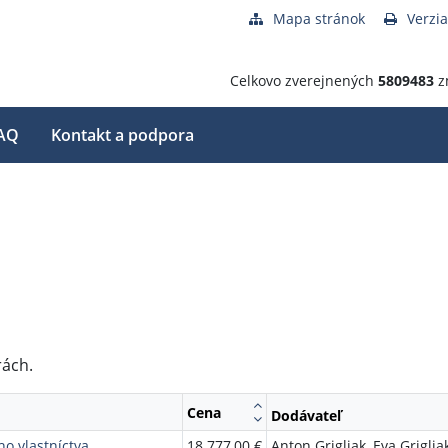
Mapa stránok
Verzia
Celkovo zverejnených
5809483
z
AQ
Kontakt a podpora
rách.
Cena
Dodávateľ
o vlastníctva
18 777,00 €
Anton Grigliak, Eva Griglia