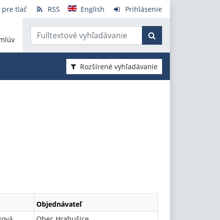
 pre tlač
RSS
English
Prihlásenie
mlúv
Rozšírené vyhľadávanie
Objednávateľ
ková
Obec Hrabušice