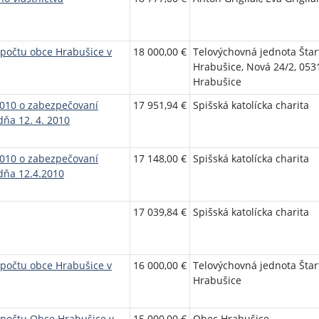
zpočtu obce Hrabušice v
18 000,00 €
Telovýchovná jednota Štar
Hrabušice, Nová 24/2, 053
Hrabušice
2010 o zabezpečovaní
17 951,94 €
Spišská katolícka charita
dňa 12. 4. 2010
2010 o zabezpečovaní
17 148,00 €
Spišská katolícka charita
 dňa 12.4.2010
17 039,84 €
Spišská katolícka charita
zpočtu obce Hrabušice v
16 000,00 €
Telovýchovná jednota Štar
Hrabušice
zpočtu Obce Hrabušice v
15 000,00 €
Obec Hrabušice