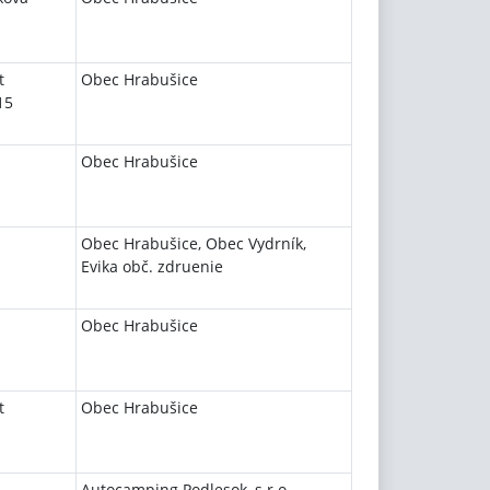
t
Obec Hrabušice
15
Obec Hrabušice
Obec Hrabušice, Obec Vydrník,
Evika obč. zdruenie
Obec Hrabušice
t
Obec Hrabušice
Autocamping Podlesok, s.r.o