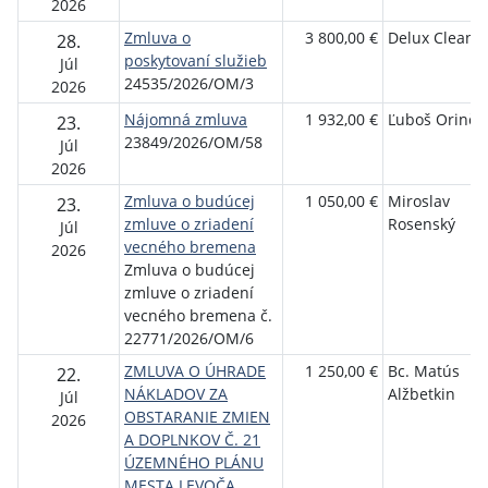
2026
Zmluva o
3 800,00 €
Delux Clean s.
28.
poskytovaní služieb
Júl
24535/2026/OM/3
2026
Nájomná zmluva
1 932,00 €
Ľuboš Orinčá
23.
23849/2026/OM/58
Júl
2026
Zmluva o budúcej
1 050,00 €
Miroslav
23.
zmluve o zriadení
Rosenský
Júl
vecného bremena
2026
Zmluva o budúcej
zmluve o zriadení
vecného bremena č.
22771/2026/OM/6
ZMLUVA O ÚHRADE
1 250,00 €
Bc. Matús
22.
NÁKLADOV ZA
Alžbetkin
Júl
OBSTARANIE ZMIEN
2026
A DOPLNKOV Č. 21
ÚZEMNÉHO PLÁNU
MESTA LEVOČA