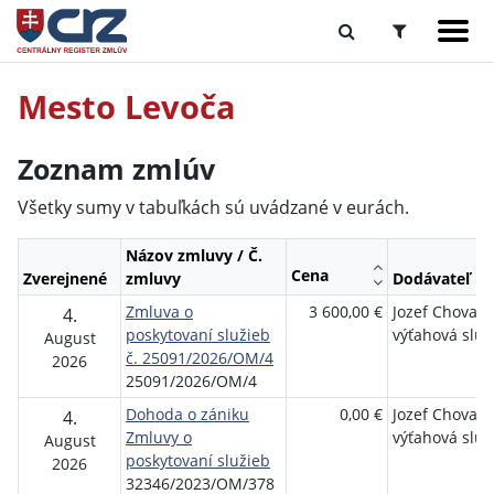
Mesto Levoča
Zoznam zmlúv
Všetky sumy v tabuľkách sú uvádzané v eurách.
Názov zmluvy / Č.
Cena
Zverejnené
zmluvy
Dodávateľ
Zmluva o
3 600,00 €
Jozef Chovane
4.
poskytovaní služieb
výťahová slu
August
č. 25091/2026/OM/4
2026
25091/2026/OM/4
Dohoda o zániku
0,00 €
Jozef Chovane
4.
Zmluvy o
výťahová slu
August
poskytovaní služieb
2026
32346/2023/OM/378