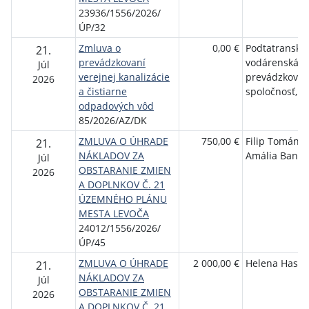
23936/1556/2026/
ÚP/32
Zmluva o
0,00 €
Podtatranská
21.
prevádzkovaní
vodárenská
Júl
verejnej kanalizácie
prevádzková
2026
a čistiarne
spoločnosť, a.
odpadových vôd
85/2026/AZ/DK
ZMLUVA O ÚHRADE
750,00 €
Filip Tománek
21.
NÁKLADOV ZA
Amália Bango
Júl
OBSTARANIE ZMIEN
2026
A DOPLNKOV Č. 21
ÚZEMNÉHO PLÁNU
MESTA LEVOČA
24012/1556/2026/
ÚP/45
ZMLUVA O ÚHRADE
2 000,00 €
Helena Hasay
21.
NÁKLADOV ZA
Júl
OBSTARANIE ZMIEN
2026
A DOPLNKOV Č. 21