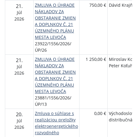
ZMLUVA O ÚHRADE
750,00 €
Dávid Krajňá
21.
NÁKLADOV ZA
Júl
OBSTARANIE ZMIEN
2026
A DOPLNKOV Č. 21
ÚZEMNÉHO PLÁNU
MESTA LEVOČA
23922/1556/2026/
ÚP/26
ZMLUVA O ÚHRADE
1 250,00 €
Miroslav Koťu
21.
NÁKLADOV ZA
Peter Koťuha
Júl
OBSTARANIE ZMIEN
2026
A DOPLNKOV Č. 21
ÚZEMNÉHO PLÁNU
MESTA LEVOČA
23881/1556/2026/
ÚP/13
Zmluva o súhlase s
0,00 €
Východoslove
20.
realizáciou preložky
distribučná, a
Júl
elektroenergetického
2026
rozvodného