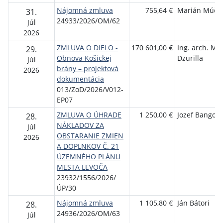
Nájomná zmluva
755,64 €
Marián Múčk
31.
24933/2026/OM/62
Júl
2026
ZMLUVA O DIELO -
170 601,00 €
Ing. arch. Mil
29.
Obnova Košickej
Dzurilla
Júl
brány – projektová
2026
dokumentácia
013/ZoD/2026/V012-
EP07
ZMLUVA O ÚHRADE
1 250,00 €
Jozef Bango
28.
NÁKLADOV ZA
Júl
OBSTARANIE ZMIEN
2026
A DOPLNKOV Č. 21
ÚZEMNÉHO PLÁNU
MESTA LEVOČA
23932/1556/2026/
ÚP/30
Nájomná zmluva
1 105,80 €
Ján Bátori
28.
24936/2026/OM/63
Júl