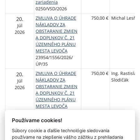
zariadenia
0250/VSD/2026
ZMLUVA O ÚHRADE
750,00 €
Michal Lesňá
20.
NÁKLADOV ZA
Júl
OBSTARANIE ZMIEN
2026
A DOPLNKOV Č. 21
ÚZEMNÉHO PLÁNU
MESTA LEVOČA
23954/1556/2026/
ÚP/35
ZMLUVA O ÚHRADE
750,00 €
Ing. Rastislav
20.
NÁKLADOV ZA
Slodičák
Júl
OBSTARANIE ZMIEN
2026
A DOPLNKOV Č. 21
ÚZEMNÉHO PLÁNU
MESTA LEVOČA
23903/1556/2026/
ÚP/21
Používame cookies!
Súbory cookie a ďalšie technológie sledovania
používame na zlepšenie vášho zážitku z prehliadania