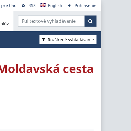
 pre tlač
RSS
English
Prihlásenie
mlúv
Rozšírené vyhľadávanie
 Moldavská cesta