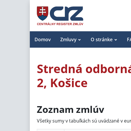
Domov
Zmluvy
O stránke
F
Stredná odborná
2, Košice
Zoznam zmlúv
Všetky sumy v tabuľkách sú uvádzané v eu