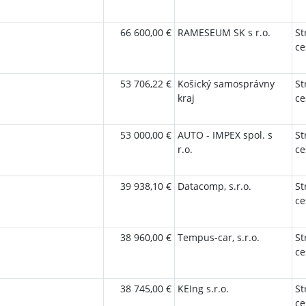
66 600,00 €
RAMESEUM SK s r.o.
St
ce
53 706,22 €
Košický samosprávny
St
kraj
ce
53 000,00 €
AUTO - IMPEX spol. s
St
r.o.
ce
39 938,10 €
Datacomp, s.r.o.
St
ce
38 960,00 €
Tempus-car, s.r.o.
St
ce
38 745,00 €
KEIng s.r.o.
St
ce