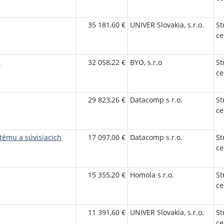
35 181,60 €
UNIVER Slovakia, s.r.o.
St
ce
u
32 058,22 €
BYO, s.r.o
St
ce
29 823,26 €
Datacomp s r.o.
St
ce
tému a súvisiacich
17 097,00 €
Datacomp s.r.o.
St
ce
15 355,20 €
Homola s r.o.
St
ce
11 391,60 €
UNIVER Slovakia, s.r.o.
St
ce