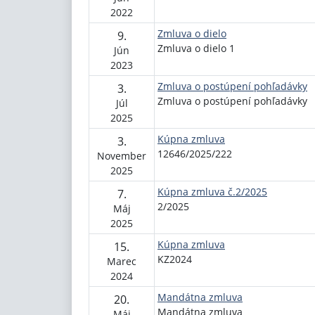
2022
Zmluva o dielo
9.
Zmluva o dielo 1
Jún
2023
Zmluva o postúpení pohľadávky
3.
Zmluva o postúpení pohľadávky
Júl
2025
Kúpna zmluva
3.
12646/2025/222
November
2025
Kúpna zmluva č.2/2025
7.
2/2025
Máj
2025
Kúpna zmluva
15.
KZ2024
Marec
2024
Mandátna zmluva
20.
Mandátna zmluva
Máj