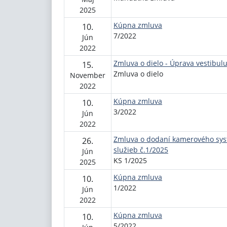
2025
Kúpna zmluva
10.
7/2022
Jún
2022
Zmluva o dielo - Úprava vestibul
15.
Zmluva o dielo
November
2022
Kúpna zmluva
10.
3/2022
Jún
2022
Zmluva o dodaní kamerového sys
26.
služieb č.1/2025
Jún
KS 1/2025
2025
Kúpna zmluva
10.
1/2022
Jún
2022
Kúpna zmluva
10.
5/2022