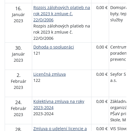
Rozpis zálohových platieb na
0,00 €
Domspráv s
16.
rok 2023 k zmluve č.
byty, teplo
Január
22/O/2006
služby
2023
Rozpis zálohových platieb na
rok 2023 k zmluve č.
22/O/2006
Dohoda o spolupráci
0,00 €
Centrum
30.
121
poradenst
Január
prevencie
2023
Licenčná zmluva
0,00 €
Seyfor Slo
2.
122
a.s.
Február
2023
Kolektívna zmluva na roky
0,00 €
Základná
24.
2023-2024
organizác
Február
2023-2024
PŠaV pri Z
2023
škole, Mos
Zmluva o udelení licencie a
0,00 €
VIS Slovens
28.