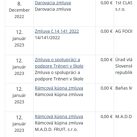
Darovacia zmluva
0,00 €
1st CLASS
8.
Darovacia zmluva
s.r.o.
December
2022
Zmluva č.14 141 2022
0,00 €
AG FOODS 
12.
14/141/2022
Január
2023
Zmluva o spolupráci a
0,00 €
Úrad vlád
12.
podpore Tréneri v škole
Slovenskej
Január
Zmluva o spolupráci a
republiky
2023
podpore Tréneri v škole
Rámcová kúpna zmluva
0,00 €
Baňas Mar
12.
Rámcová kúpna zmluva
Január
2023
Rámcová kúpna zmluva
0,00 €
M.A.D.D.FR
12.
Rámcová kúpna zmluva
Január
M.A.D.D. FRUIT, s.r.o.
2023