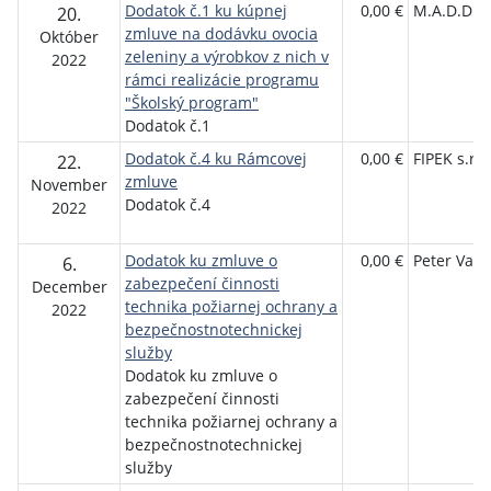
Dodatok č.1 ku kúpnej
0,00 €
M.A.D.D.FR
20.
zmluve na dodávku ovocia
Október
zeleniny a výrobkov z nich v
2022
rámci realizácie programu
"Školský program"
Dodatok č.1
Dodatok č.4 ku Rámcovej
0,00 €
FIPEK s.r.o
22.
zmluve
November
Dodatok č.4
2022
Dodatok ku zmluve o
0,00 €
Peter Vaľo
6.
zabezpečení činnosti
December
technika požiarnej ochrany a
2022
bezpečnostnotechnickej
služby
Dodatok ku zmluve o
zabezpečení činnosti
technika požiarnej ochrany a
bezpečnostnotechnickej
služby