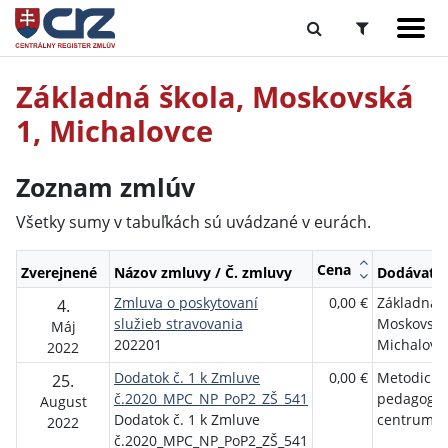
Základná škola, Moskovská
1, Michalovce
Zoznam zmlúv
Všetky sumy v tabuľkách sú uvádzané v eurách.
Cena
Zverejnené
Názov zmluvy / Č. zmluvy
Dodávateľ
Zmluva o poskytovaní
0,00 €
Základná š
4.
služieb stravovania
Moskovská
Máj
202201
Michalovc
2022
Dodatok č. 1 k Zmluve
0,00 €
Metodicko
25.
č.2020_MPC_NP_PoP2_ZŠ_541
pedagogic
August
Dodatok č. 1 k Zmluve
centrum
2022
č.2020_MPC_NP_PoP2_ZŠ_541