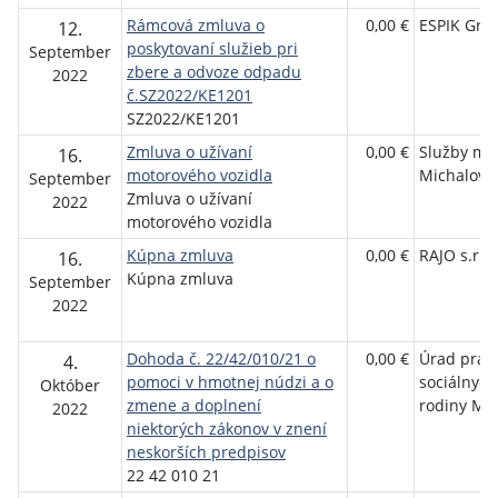
Rámcová zmluva o
0,00 €
ESPIK Grou
12.
poskytovaní služieb pri
September
zbere a odvoze odpadu
2022
č.SZ2022/KE1201
SZ2022/KE1201
Zmluva o užívaní
0,00 €
Služby me
16.
motorového vozidla
Michalovce,
September
Zmluva o užívaní
2022
motorového vozidla
Kúpna zmluva
0,00 €
RAJO s.r.o.
16.
Kúpna zmluva
September
2022
Dohoda č. 22/42/010/21 o
0,00 €
Úrad práce
4.
pomoci v hmotnej núdzi a o
sociálnych
Október
zmene a doplnení
rodiny Mi
2022
niektorých zákonov v znení
neskorších predpisov
22 42 010 21