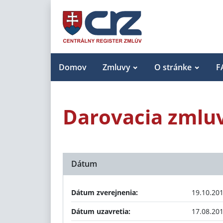
Domov
Zmluvy
O stránke
F
Darovacia zmluv
Dátum
Dátum zverejnenia:
19.10.20
Dátum uzavretia:
17.08.20