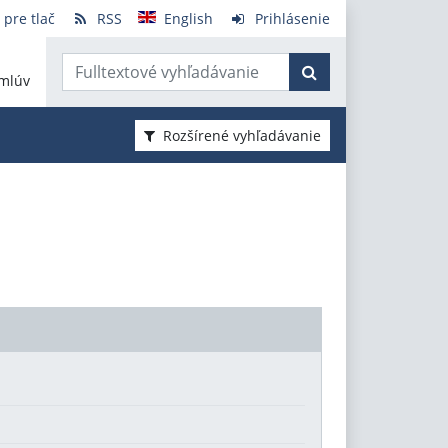
 pre tlač
RSS
English
Prihlásenie
mlúv
Rozšírené vyhľadávanie