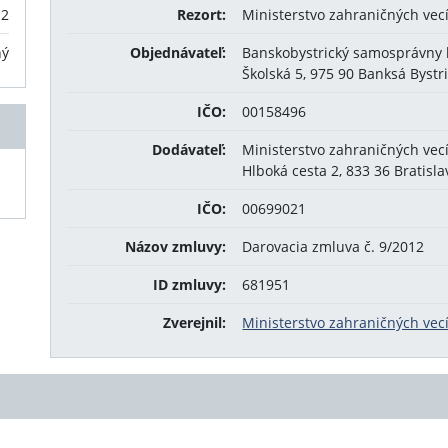
12
Rezort:
Ministerstvo zahraničných vec
ný
Objednávateľ:
Banskobystrický samosprávny k
Školská 5, 975 90 Banksá Bystr
IČO:
00158496
Dodávateľ:
Ministerstvo zahraničných vec
Hlboká cesta 2, 833 36 Bratisla
IČO:
00699021
Názov zmluvy:
Darovacia zmluva č. 9/2012
ID zmluvy:
681951
Zverejnil:
Ministerstvo zahraničných vecí