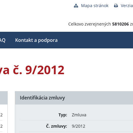
Mapa stránok
Verzia
Celkovo zverejnených
5810206
z
AQ
Kontakt a podpora
a č. 9/2012
Identifikácia zmluvy
12
Typ:
Zmluva
12
Č. zmluvy:
9/2012