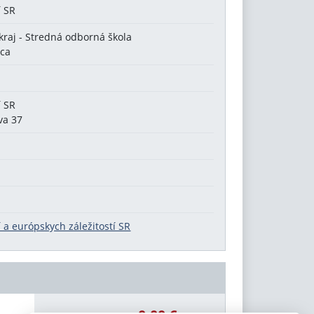
í SR
raj - Stredná odborná škola
ica
í SR
va 37
 a európskych záležitostí SR