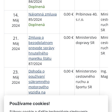
84/2024
Doplnená
Nájomná zmluva
0,00 €
Pribinova 40,
Minist
14.
85/2024
s.r.o.
cesto
Máj
Doplnená
ruchu 
2024
SR
Zmluva o
0,00 €
Ministerstvo
Minist
21.
bezodplatnom
dopravy SR
cesto
Máj
prevode správy
ruchu 
2024
hnuteľného
SR
majetku štátu
87/2024
Dohoda o
0,00 €
Ministerstvo
Ing. I
23.
používaní
cestovného
Magát
Máj
súkromného
ruchu a
2024
motorového
športu SR
vozidla na
pracovnú cestu
90/2024
Používame cookies!
Súbory cookie a ďalšie technológie sledovania