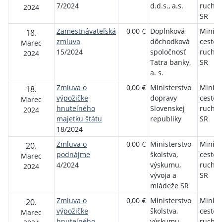
7/2024
d.d.s., a.s.
ruchu 
2024
SR
Zamestnávateľská
0,00 €
Doplnková
Minist
18.
zmluva
dôchodková
cesto
Marec
15/2024
spoločnosť
ruchu 
2024
Tatra banky,
SR
a. s.
Zmluva o
0,00 €
Ministerstvo
Minist
18.
výpožičke
dopravy
cesto
Marec
hnuteľného
Slovenskej
ruchu 
2024
majetku štátu
republiky
SR
18/2024
Zmluva o
0,00 €
Ministerstvo
Minist
20.
podnájme
školstva,
cesto
Marec
4/2024
výskumu,
ruchu 
2024
vývoja a
SR
mládeže SR
Zmluva o
0,00 €
Ministerstvo
Minist
20.
výpožičke
školstva,
cesto
Marec
hnuteľného
výskumu,
ruchu 