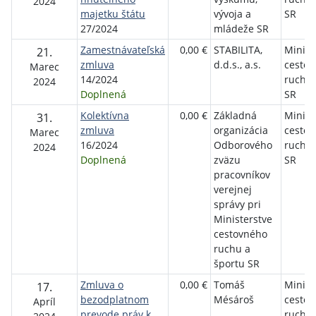
2024
majetku štátu
vývoja a
SR
27/2024
mládeže SR
Zamestnávateľská
0,00 €
STABILITA,
Minist
21.
zmluva
d.d.s., a.s.
cesto
Marec
14/2024
ruchu 
2024
Doplnená
SR
Kolektívna
0,00 €
Základná
Minist
31.
zmluva
organizácia
cesto
Marec
16/2024
Odborového
ruchu 
2024
Doplnená
zväzu
SR
pracovníkov
verejnej
správy pri
Ministerstve
cestovného
ruchu a
športu SR
Zmluva o
0,00 €
Tomáš
Minist
17.
bezodplatnom
Mésároš
cesto
Apríl
prevode práv k
ruchu 