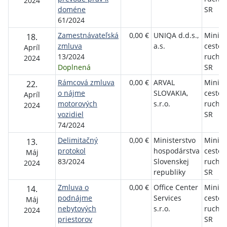
2024
doméne
SR
61/2024
Zamestnávateľská
0,00 €
UNIQA d.d.s.,
Minist
18.
zmluva
a.s.
cesto
Apríl
13/2024
ruchu 
2024
Doplnená
SR
Rámcová zmluva
0,00 €
ARVAL
Minist
22.
o nájme
SLOVAKIA,
cesto
Apríl
motorových
s.r.o.
ruchu 
2024
vozidiel
SR
74/2024
Delimitačný
0,00 €
Ministerstvo
Minist
13.
protokol
hospodárstva
cesto
Máj
83/2024
Slovenskej
ruchu 
2024
republiky
SR
Zmluva o
0,00 €
Office Center
Minist
14.
podnájme
Services
cesto
Máj
nebytových
s.r.o.
ruchu 
2024
priestorov
SR