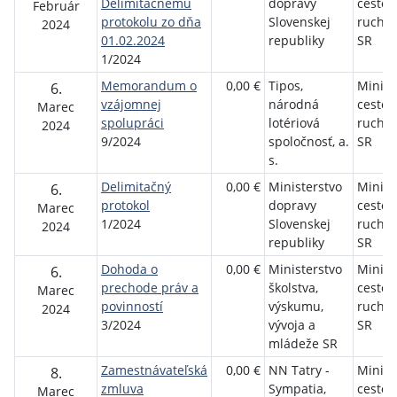
Delimitačnému
dopravy
cesto
Február
protokolu zo dňa
Slovenskej
ruchu 
2024
01.02.2024
republiky
SR
1/2024
Memorandum o
0,00 €
Tipos,
Minist
6.
vzájomnej
národná
cesto
Marec
spolupráci
lotériová
ruchu 
2024
9/2024
spoločnosť, a.
SR
s.
Delimitačný
0,00 €
Ministerstvo
Minist
6.
protokol
dopravy
cesto
Marec
1/2024
Slovenskej
ruchu 
2024
republiky
SR
Dohoda o
0,00 €
Ministerstvo
Minist
6.
prechode práv a
školstva,
cesto
Marec
povinností
výskumu,
ruchu 
2024
3/2024
vývoja a
SR
mládeže SR
Zamestnávateľská
0,00 €
NN Tatry -
Minist
8.
zmluva
Sympatia,
cesto
Marec