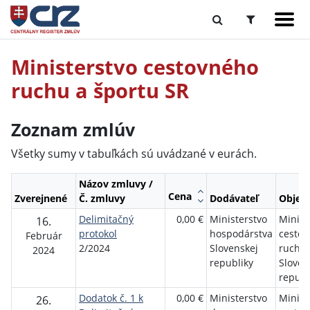
Ministerstvo cestovného
ruchu a športu SR
Zoznam zmlúv
Všetky sumy v tabuľkách sú uvádzané v eurách.
Názov zmluvy /
Cena
Zverejnené
Č. zmluvy
Dodávateľ
Objed
Delimitačný
0,00 €
Ministerstvo
Minist
16.
protokol
hospodárstva
cesto
Február
2/2024
Slovenskej
ruchu 
2024
republiky
Sloven
republ
Dodatok č. 1 k
0,00 €
Ministerstvo
Minist
26.