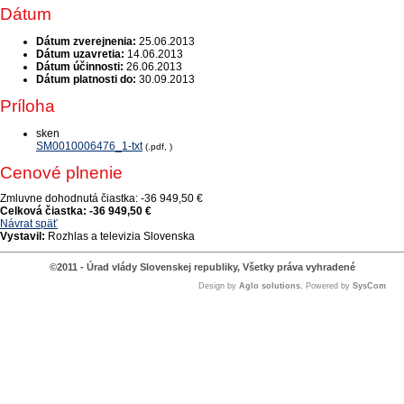
Dátum
Dátum zverejnenia:
25.06.2013
Dátum uzavretia:
14.06.2013
Dátum účinnosti:
26.06.2013
Dátum platnosti do:
30.09.2013
Príloha
sken
SM0010006476_1-txt
(.pdf, )
Cenové plnenie
Zmluvne dohodnutá čiastka:
-36 949,50 €
Celková čiastka:
-36 949,50 €
Návrat späť
Vystavil:
Rozhlas a televizia Slovenska
©2011 - Úrad vlády Slovenskej republiky, Všetky práva vyhradené
Design by
Aglo solutions
, Powered by
SysCom