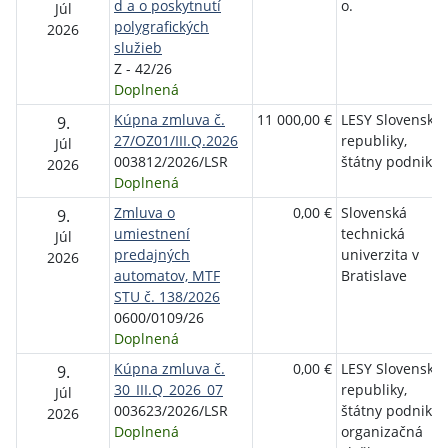
d a o poskytnutí
o.
Júl
polygrafických
2026
služieb
Z - 42/26
Doplnená
Kúpna zmluva č.
11 000,00 €
LESY Slovenskej
9.
27/OZ01/III.Q.2026
republiky,
Júl
003812/2026/LSR
štátny podnik
2026
Doplnená
Zmluva o
0,00 €
Slovenská
9.
umiestnení
technická
Júl
predajných
univerzita v
2026
automatov, MTF
Bratislave
STU č. 138/2026
0600/0109/26
Doplnená
Kúpna zmluva č.
0,00 €
LESY Slovenskej
9.
30_III.Q_2026_07
republiky,
Júl
003623/2026/LSR
štátny podnik,
2026
Doplnená
organizačná