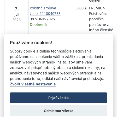
Gemer
Poistná zmluva
0,00 €
PREMIUN
7.
číslo: 1110040753
Poisťovňa,
Júl
987/UNB/2026
pobočka
2026
Doplnená
poisťovne z
iného členskéh
štátu
Používame cookies!
Súbory cookie a ďalšie technológie sledovania
Aktuálna
«
1
2
3
4
5
6
7
8
9
10
používame na zlepšenie vášho zážitku z prehliadania
stránka
našich webových stránok, na to, aby sme vám
11
»
5
zobrazovali prispôsobený obsah a cielené reklamy, na
analýzu návštevnosti našich webových stránok a na
pochopenie toho, odkiaľ naši návštevníci prichádzajú.
Zvoliť vlastné nastavenia
©
Úrad vlády SR
- Všetky práva vyhradené
Prijať všetko
Prehlásenie o prístupnosti
Zmluvy do 31.12.2010
Nastavenia cookies
Odmietnuť všetko
Tvorba stránok
: Aglo Solutions