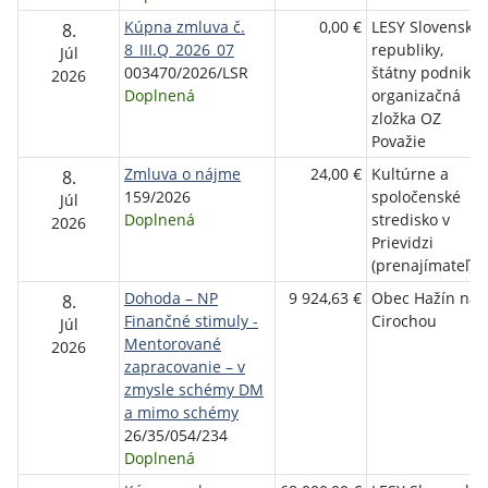
Kúpna zmluva č.
0,00 €
LESY Slovenskej
8.
8_III.Q_2026_07
republiky,
Júl
003470/2026/LSR
štátny podnik,
2026
Doplnená
organizačná
zložka OZ
Považie
Zmluva o nájme
24,00 €
Kultúrne a
8.
159/2026
spoločenské
Júl
Doplnená
stredisko v
2026
Prievidzi
(prenajímateľ)
Dohoda – NP
9 924,63 €
Obec Hažín nad
8.
Finančné stimuly -
Cirochou
Júl
Mentorované
2026
zapracovanie – v
zmysle schémy DM
a mimo schémy
26/35/054/234
Doplnená