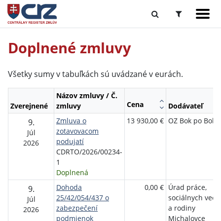
Doplnené zmluvy
Všetky sumy v tabuľkách sú uvádzané v eurách.
Názov zmluvy / Č.
Cena
Zverejnené
zmluvy
Dodávateľ
Zmluva o
13 930,00 €
OZ Bok po Boku
9.
zotavovacom
Júl
podujatí
2026
CDRTO/2026/00234-
1
Doplnená
Dohoda
0,00 €
Úrad práce,
9.
25/42/054/437 o
sociálnych vecí
Júl
zabezpečení
a rodiny
2026
podmienok
Michalovce