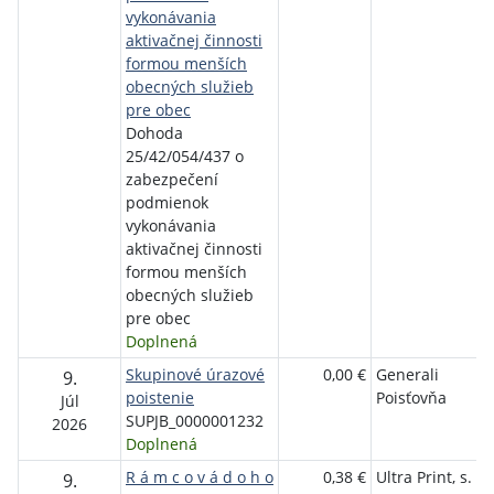
vykonávania
aktivačnej činnosti
formou menších
obecných služieb
pre obec
Dohoda
25/42/054/437 o
zabezpečení
podmienok
vykonávania
aktivačnej činnosti
formou menších
obecných služieb
pre obec
Doplnená
Skupinové úrazové
0,00 €
Generali
9.
poistenie
Poisťovňa
Júl
SUPJB_0000001232
2026
Doplnená
R á m c o v á d o h o
0,38 €
Ultra Print, s. r.
9.