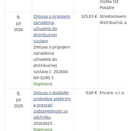
zložka OZ
Považie
Zmluva o pripojení
325,03 €
Stredoslovensk
9.
zariadenia
distribučná, a.s.
Júl
užívateľa do
2026
distribučnej
sústavy
Zmluva o pripojení
zariadenia
užívateľa do
distribučnej
sústavy č. 202604-
NP-0290-3
Doplnená
Zmluva o dodávke
0,00 €
Encare, s.r.o.
9.
prebytkov elektriny
Júl
a prevzatí
2026
zodpovednosti za
odchýlku
20263023
Doplnená