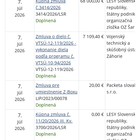
Kúpna zmluva
68 000,00 €
LESY Slovenskej
7.
č.3414/2026
republiky,
Júl
3414/2026/LSR
štátny podnik,
2026
Doplnená
organizačná
zložka OZ Šariš
Zmluva o dielo č.
7 109,40 €
Vojenský
7.
VTSÚ-12-119/2026 -
technický a
Júl
vykonanie diela
skúšobný ústav
2026
podľa programu č.
Záhorie
VTSÚ-10-94/2026
VTSÚ-12-119/2026
Doplnená
Zmluva pre
20,00 €
Packeta slovaki
7.
umiestnenie Z-Boxu
s.r.o.
Júl
LIP/2023/00078
2026
Doplnená
Kúpna zmluva č.
0,00 €
LESY Slovenskej
7.
11/20/2026 III. Kv.
republiky,
Júl
3700/2026/LSR
štátny podnik,
2026
Doplnená
organizačná