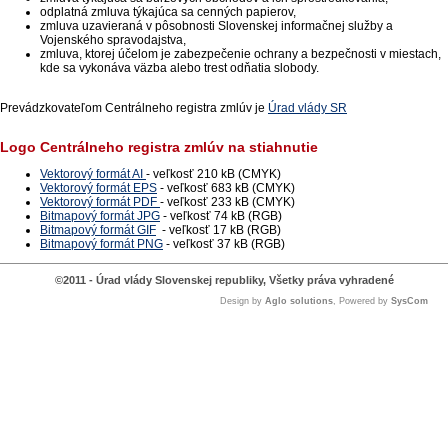
odplatná zmluva týkajúca sa cenných papierov,
zmluva uzavieraná v pôsobnosti Slovenskej informačnej služby a
Vojenského spravodajstva,
zmluva, ktorej účelom je zabezpečenie ochrany a bezpečnosti v miestach,
kde sa vykonáva väzba alebo trest odňatia slobody.
Prevádzkovateľom Centrálneho registra zmlúv je
Úrad vlády SR
Logo Centrálneho registra zmlúv na stiahnutie
Vektorový formát AI
- veľkosť 210 kB (CMYK)
Vektorový formát EPS
- veľkosť 683 kB (CMYK)
Vektorový formát PDF
- veľkosť 233 kB (CMYK)
Bitmapový formát JPG
- veľkosť 74 kB (RGB)
Bitmapový formát GIF
- veľkosť 17 kB (RGB)
Bitmapový formát PNG
- veľkosť 37 kB (RGB)
©2011 - Úrad vlády Slovenskej republiky, Všetky práva vyhradené
Design by
Aglo solutions
, Powered by
SysCom