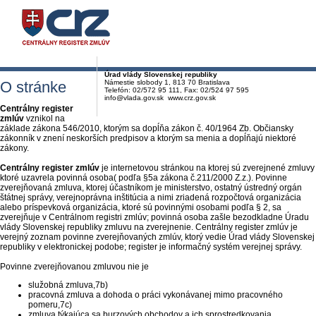
Úrad vlády Slovenskej republiky
O stránke
Námestie slobody 1, 813 70 Bratislava
Telefón: 02/572 95 111, Fax: 02/524 97 595
info@vlada.gov.sk www.crz.gov.sk
Centrálny register
zmlúv
vznikol na
základe zákona 546/2010, ktorým sa dopĺňa zákon č. 40/1964 Zb. Občiansky
zákonník v znení neskorších predpisov a ktorým sa menia a dopĺňajú niektoré
zákony.
Centrálny register zmlúv
je internetovou stránkou na ktorej sú zverejnené zmluvy
ktoré uzavrela povinná osoba( podľa §5a zákona č.211/2000 Z.z.). Povinne
zverejňovaná zmluva, ktorej účastníkom je ministerstvo, ostatný ústredný orgán
štátnej správy, verejnoprávna inštitúcia a nimi zriadená rozpočtová organizácia
alebo príspevková organizácia, ktoré sú povinnými osobami podľa § 2, sa
zverejňuje v Centrálnom registri zmlúv; povinná osoba zašle bezodkladne Úradu
vlády Slovenskej republiky zmluvu na zverejnenie. Centrálny register zmlúv je
verejný zoznam povinne zverejňovaných zmlúv, ktorý vedie Úrad vlády Slovenskej
republiky v elektronickej podobe; register je informačný systém verejnej správy.
Povinne zverejňovanou zmluvou nie je
služobná zmluva,7b)
pracovná zmluva a dohoda o práci vykonávanej mimo pracovného
pomeru,7c)
zmluva týkajúca sa burzových obchodov a ich sprostredkovania,