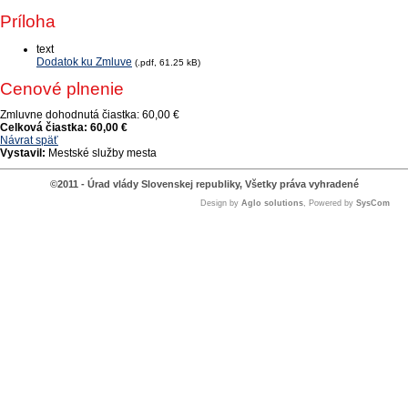
Príloha
text
Dodatok ku Zmluve
(.pdf, 61.25 kB)
Cenové plnenie
Zmluvne dohodnutá čiastka:
60,00 €
Celková čiastka:
60,00 €
Návrat späť
Vystavil:
Mestské služby mesta
©2011 - Úrad vlády Slovenskej republiky, Všetky práva vyhradené
Design by
Aglo solutions
, Powered by
SysCom