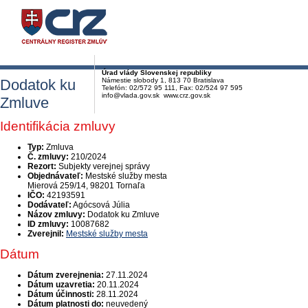
Úrad vlády Slovenskej republiky
Dodatok ku
Námestie slobody 1, 813 70 Bratislava
Telefón: 02/572 95 111, Fax: 02/524 97 595
info@vlada.gov.sk www.crz.gov.sk
Zmluve
Identifikácia zmluvy
Typ:
Zmluva
Č. zmluvy:
210/2024
Rezort:
Subjekty verejnej správy
Objednávateľ:
Mestské služby mesta
Mierová 259/14, 98201 Tornaľa
IČO:
42193591
Dodávateľ:
Agócsová Júlia
Názov zmluvy:
Dodatok ku Zmluve
ID zmluvy:
10087682
Zverejnil:
Mestské služby mesta
Dátum
Dátum zverejnenia:
27.11.2024
Dátum uzavretia:
20.11.2024
Dátum účinnosti:
28.11.2024
Dátum platnosti do:
neuvedený