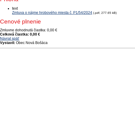
text
Zmluva o nájme hrobového miesta č. P1/54/2024
(.pdf, 277.65 kB)
Cenové plnenie
Zmluvne dohodnutá čiastka:
0,00 €
Celková čiastka:
0,00 €
Návrat späť
Vystavil:
Obec Nová Bošáca