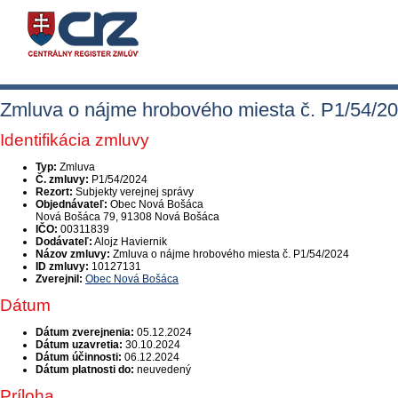
Zmluva o nájme hrobového miesta č. P1/54/2
Identifikácia zmluvy
Typ:
Zmluva
Č. zmluvy:
P1/54/2024
Rezort:
Subjekty verejnej správy
Objednávateľ:
Obec Nová Bošáca
Nová Bošáca 79, 91308 Nová Bošáca
IČO:
00311839
Dodávateľ:
Alojz Haviernik
Názov zmluvy:
Zmluva o nájme hrobového miesta č. P1/54/2024
ID zmluvy:
10127131
Zverejnil:
Obec Nová Bošáca
Dátum
Dátum zverejnenia:
05.12.2024
Dátum uzavretia:
30.10.2024
Dátum účinnosti:
06.12.2024
Dátum platnosti do:
neuvedený
Príloha