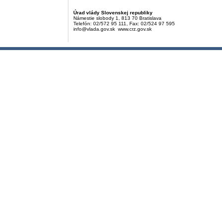
Úrad vlády Slovenskej republiky
Námestie slobody 1, 813 70 Bratislava
Telefón: 02/572 95 111, Fax: 02/524 97 595
info@vlada.gov.sk www.crz.gov.sk