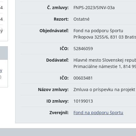
24
Č. zmluvy:
FNPS-2023/SINV-03a
24
Rezort:
Ostatné
ný
Objednávateľ:
Fond na podporu športu
Príkopova 3255/6, 831 03 Brati
IČO:
52846059
Dodávateľ:
Hlavné mesto Slovenskej repub
Primaciálne námestie 1, 814 99
y
)
IČO:
00603481
Názov zmluvy:
Zmluva o príspevku na projekt
ID zmluvy:
10199013
Zverejnil:
Fond na podporu športu