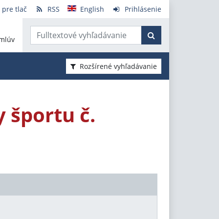
 pre tlač
RSS
English
Prihlásenie
mlúv
Rozšírené vyhľadávanie
 športu č.