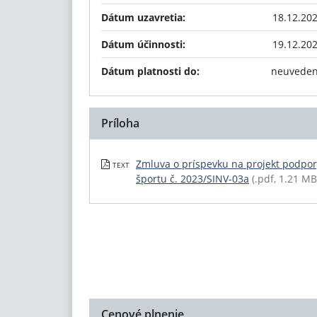
Dátum uzavretia:
18.12.20
Dátum účinnosti:
19.12.20
Dátum platnosti do:
neuvede
Príloha
Zmluva o príspevku na projekt podpor
TEXT
športu č. 2023/SINV-03a
(.pdf, 1.21 MB
Cenové plnenie