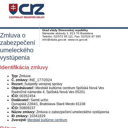
Úrad vlády Slovenskej republiky
Zmluva o
Námestie slobody 1, 813 70 Bratislava
Telefón: 02/572 95 111, Fax: 02/524 97 595
info@vlada.gov.sk www.crz.gov.sk
zabezpečení
umeleckého
vystúpenia
Identifikácia zmluvy
Typ:
Zmluva
Č. zmluvy:
INE_177/2024
Rezort:
Subjekty verejnej správy
Objednávateľ:
Mestské kultúrne centrum Spišská Nová Ves
Radničné námestie 4, Spišská Nová Ves 05201
IČO:
00352454
Dodávateľ:
Samé ucho
Dunajská 2284/1, Bratislava-Staré Mesto 81108
IČO:
50809237
Názov zmluvy:
Zmluva o zabezpečení umeleckého vystúpenia
ID zmluvy:
10341829
Zverejnil:
Mestské kultúrne centrum