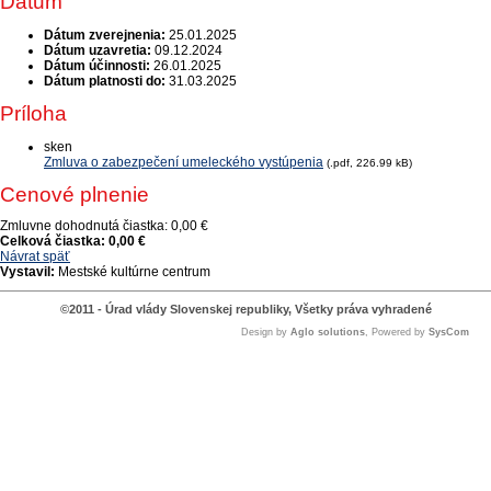
Dátum
Dátum zverejnenia:
25.01.2025
Dátum uzavretia:
09.12.2024
Dátum účinnosti:
26.01.2025
Dátum platnosti do:
31.03.2025
Príloha
sken
Zmluva o zabezpečení umeleckého vystúpenia
(.pdf, 226.99 kB)
Cenové plnenie
Zmluvne dohodnutá čiastka:
0,00 €
Celková čiastka:
0,00 €
Návrat späť
Vystavil:
Mestské kultúrne centrum
©2011 - Úrad vlády Slovenskej republiky, Všetky práva vyhradené
Design by
Aglo solutions
, Powered by
SysCom