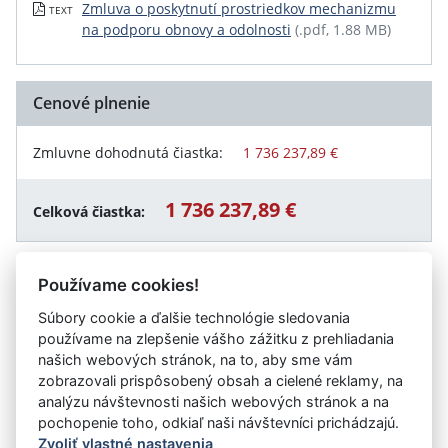
Zmluva o poskytnutí prostriedkov mechanizmu
TEXT
na podporu obnovy a odolnosti
(.pdf, 1.88 MB)
Cenové plnenie
Zmluvne dohodnutá čiastka:
1 736 237,89 €
1 736 237,89 €
Celková čiastka:
Používame cookies!
Návrat späť
Súbory cookie a ďalšie technológie sledovania
používame na zlepšenie vášho zážitku z prehliadania
našich webových stránok, na to, aby sme vám
zobrazovali prispôsobený obsah a cielené reklamy, na
Vystavil:
Ministerstvo školstva, výskumu, vývoja a
analýzu návštevnosti našich webových stránok a na
mládeže Slovenskej republiky
pochopenie toho, odkiaľ naši návštevníci prichádzajú.
Zvoliť vlastné nastavenia