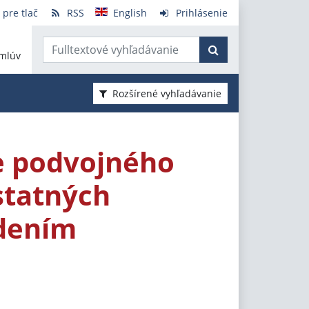
 pre tlač
RSS
English
Prihlásenie
mlúv
Rozšírené vyhľadávanie
ie podvojného
statných
edením