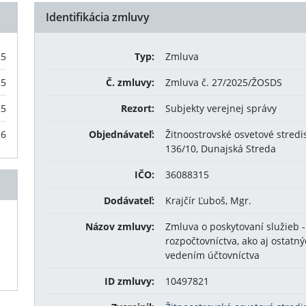
Identifikácia zmluvy
25
Typ:
Zmluva
25
Č. zmluvy:
Zmluva č. 27/2025/ŽOSDS
25
Rezort:
Subjekty verejnej správy
26
Objednávateľ:
Žitnoostrovské osvetové stred
136/10, Dunajská Streda
IČO:
36088315
Dodávateľ:
Krajčír Ľuboš, Mgr.
Názov zmluvy:
Zmluva o poskytovaní služieb 
rozpočtovníctva, ako aj ostatn
vedením účtovníctva
ID zmluvy:
10497821