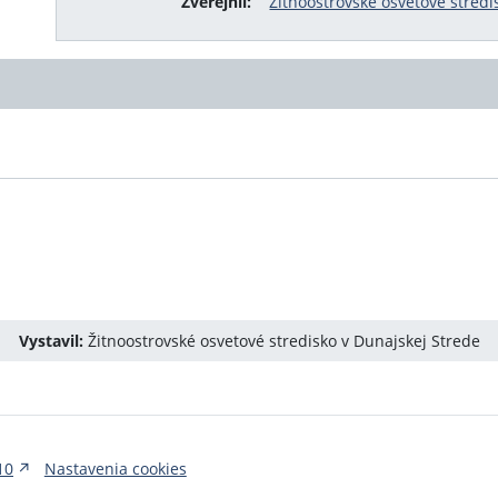
Zverejnil:
Žitnoostrovské osvetové stredi
Vystavil:
Žitnoostrovské osvetové stredisko v Dunajskej Strede
10
Nastavenia cookies