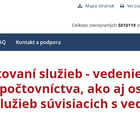
Mapa stránok
Verzia
Celkovo zverejnených
5810119
z
AQ
Kontakt a podpora
ovaní služieb - veden
zpočtovníctva, ako aj o
užieb súvisiacich s v