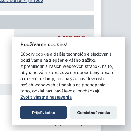
sko v Dunajskej Strede
1 100,00 €
Celková čiastka:
Používame cookies!
Súbory cookie a ďalšie technológie sledovania
používame na zlepšenie vášho zážitku
z prehliadania našich webových stránok, na to,
aby sme vám zobrazovali prispôsobený obsah
a cielené reklamy, na analýzu návštevnosti
našich webových stránok a na pochopenie
toho, odkiaľ naši návštevníci prichádzajú.
Zvoliť vlastné nastavenia
Prijať všetko
Odmietnuť všetko
Tvorba stránok
: Aglo Solutions
Redakčný systém
: SysCom