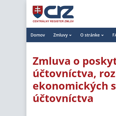
Domov
Zmluvy
O stránke
F
Zmluva o poskyt
účtovníctva, ro
ekonomických sl
účtovníctva