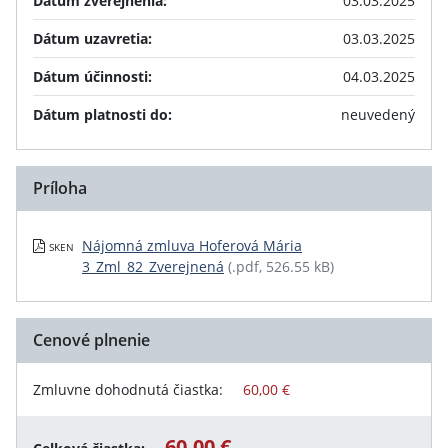
Dátum zverejnenia:
03.03.2025
Dátum uzavretia:
03.03.2025
Dátum účinnosti:
04.03.2025
Dátum platnosti do:
neuvedený
Príloha
Nájomná zmluva Hoferová Mária
SKEN
3_Zml_82_Zverejnená
(.pdf, 526.55 kB)
Cenové plnenie
Zmluvne dohodnutá čiastka:
60,00 €
60,00 €