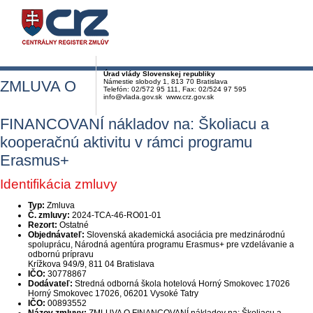
Úrad vlády Slovenskej republiky
ZMLUVA O
Námestie slobody 1, 813 70 Bratislava
Telefón: 02/572 95 111, Fax: 02/524 97 595
info@vlada.gov.sk www.crz.gov.sk
FINANCOVANÍ nákladov na: Školiacu a
kooperačnú aktivitu v rámci programu
Erasmus+
Identifikácia zmluvy
Typ:
Zmluva
Č. zmluvy:
2024-TCA-46-RO01-01
Rezort:
Ostatné
Objednávateľ:
Slovenská akademická asociácia pre medzinárodnú
spoluprácu, Národná agentúra programu Erasmus+ pre vzdelávanie a
odbornú prípravu
Krížkova 949/9, 811 04 Bratislava
IČO:
30778867
Dodávateľ:
Stredná odborná škola hotelová Horný Smokovec 17026
Horný Smokovec 17026, 06201 Vysoké Tatry
IČO:
00893552