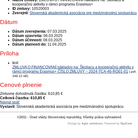
Názov zmluvy:
ZMLUVA O FINANCOVANÍ nákladov na: Školiacu a
kooperačnú aktivitu v rámci programu Erasmus+
ID zmluvy:
10520003
Zverejnil:
Slovenská akademická asociácia pre medzinárodnú spoluprácu
Dátum
Dátum zverejnenia:
07.03.2025
Dátum uzavretia:
06.03.2025
Dátum účinnosti:
08.03.2025
Dátum platnosti do:
11.04.2025
Príloha
text
ZMLUVA O FINANCOVANÍ nákladov na: Školiacu a kooperačnú aktivitu v
rámci programu Erasmus+ ČÍSLO ZMLUVY – 2024-TCA-46-RO01-01
(.pdf,
348.22 kB)
Cenové plnenie
Zmluvne dohodnutá čiastka:
610,85 €
Celková čiastka:
610,85 €
Návrat späť
Vystavil:
Slovenská akademická asociácia pre medzinárodnú spoluprácu
©2011 - Úrad vlády Slovenskej republiky, Všetky práva vyhradené
Design by
Aglo solutions
, Powered by
SysCom