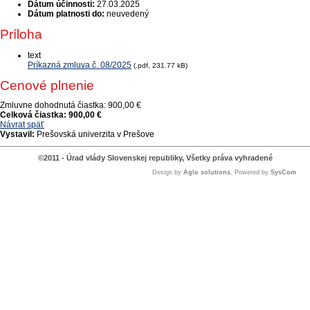
Dátum účinnosti:
27.03.2025
Dátum platnosti do:
neuvedený
Príloha
text
Príkazná zmluva č. 08/2025
(.pdf, 231.77 kB)
Cenové plnenie
Zmluvne dohodnutá čiastka:
900,00 €
Celková čiastka:
900,00 €
Návrat späť
Vystavil:
Prešovská univerzita v Prešove
©2011 - Úrad vlády Slovenskej republiky, Všetky práva vyhradené
Design by
Aglo solutions
, Powered by
SysCom