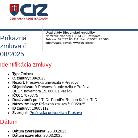
Úrad vlády Slovenskej republiky
Príkazná
Námestie slobody 1, 813 70 Bratislava
Telefón: 02/572 95 111, Fax: 02/524 97 595
info@vlada.gov.sk www.crz.gov.sk
zmluva č.
08/2025
Identifikácia zmluvy
Typ:
Zmluva
Č. zmluvy:
39/2025
Rezort:
Prešovská univerzita v Prešove
Objednávateľ:
Prešovská univerzita v Prešove
Ul. 17. novembra 15, 080 01 Prešov
IČO:
17070775
Dodávateľ:
prof. ThDr. PaedDr. Roman Králik, ThD.
Názov zmluvy:
Príkazná zmluva č. 08/2025
ID zmluvy:
10605112
Zverejnil:
Prešovská univerzita v Prešove
Dátum
Dátum zverejnenia:
26.03.2025
Dátum uzavretia:
20.03.2025