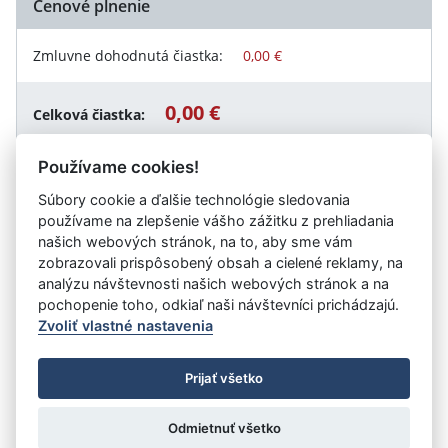
Cenové plnenie
Zmluvne dohodnutá čiastka:
0,00 €
0,00 €
Celková čiastka:
Používame cookies!
Súbory cookie a ďalšie technológie sledovania
Návrat späť
používame na zlepšenie vášho zážitku z prehliadania
našich webových stránok, na to, aby sme vám
zobrazovali prispôsobený obsah a cielené reklamy, na
analýzu návštevnosti našich webových stránok a na
Vystavil:
Mesto Sereď
pochopenie toho, odkiaľ naši návštevníci prichádzajú.
Zvoliť vlastné nastavenia
©
Úrad vlády SR
- Všetky práva vyhradené
Prijať všetko
Prehlásenie o prístupnosti
Zmluvy do 31.12.2010
Nastavenia cookies
Odmietnuť všetko
Tvorba stránok
: Aglo Solutions