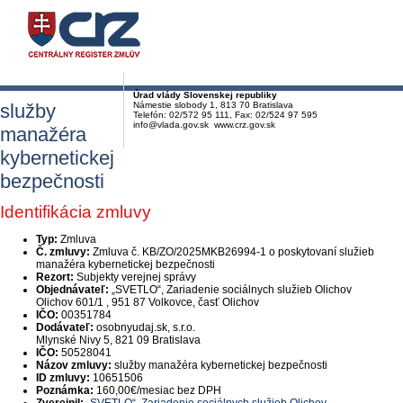
Úrad vlády Slovenskej republiky
služby
Námestie slobody 1, 813 70 Bratislava
Telefón: 02/572 95 111, Fax: 02/524 97 595
info@vlada.gov.sk www.crz.gov.sk
manažéra
kybernetickej
bezpečnosti
Identifikácia zmluvy
Typ:
Zmluva
Č. zmluvy:
Zmluva č. KB/ZO/2025MKB26994-1 o poskytovaní služieb
manažéra kybernetickej bezpečnosti
Rezort:
Subjekty verejnej správy
Objednávateľ:
„SVETLO“, Zariadenie sociálnych služieb Olichov
Olichov 601/1 , 951 87 Volkovce, časť Olichov
IČO:
00351784
Dodávateľ:
osobnyudaj.sk, s.r.o.
Mlynské Nivy 5, 821 09 Bratislava
IČO:
50528041
Názov zmluvy:
služby manažéra kybernetickej bezpečnosti
ID zmluvy:
10651506
Poznámka:
160,00€/mesiac bez DPH