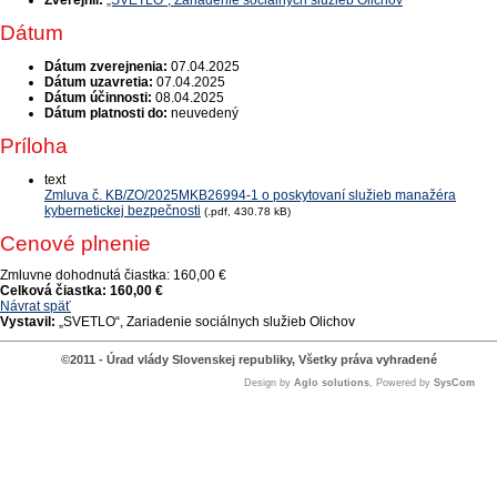
Zverejnil:
„SVETLO“, Zariadenie sociálnych služieb Olichov
Dátum
Dátum zverejnenia:
07.04.2025
Dátum uzavretia:
07.04.2025
Dátum účinnosti:
08.04.2025
Dátum platnosti do:
neuvedený
Príloha
text
Zmluva č. KB/ZO/2025MKB26994-1 o poskytovaní služieb manažéra
kybernetickej bezpečnosti
(.pdf, 430.78 kB)
Cenové plnenie
Zmluvne dohodnutá čiastka:
160,00 €
Celková čiastka:
160,00 €
Návrat späť
Vystavil:
„SVETLO“, Zariadenie sociálnych služieb Olichov
©2011 - Úrad vlády Slovenskej republiky, Všetky práva vyhradené
Design by
Aglo solutions
, Powered by
SysCom