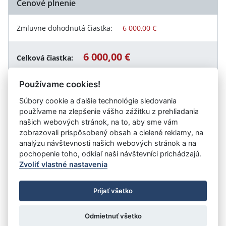
Cenové plnenie
Zmluvne dohodnutá čiastka:
6 000,00 €
6 000,00 €
Celková čiastka:
Používame cookies!
Súbory cookie a ďalšie technológie sledovania
Návrat späť
používame na zlepšenie vášho zážitku z prehliadania
našich webových stránok, na to, aby sme vám
zobrazovali prispôsobený obsah a cielené reklamy, na
analýzu návštevnosti našich webových stránok a na
Vystavil:
Slovenská televízia a rozhlas
pochopenie toho, odkiaľ naši návštevníci prichádzajú.
Zvoliť vlastné nastavenia
©
Úrad vlády SR
- Všetky práva vyhradené
Prijať všetko
Prehlásenie o prístupnosti
Zmluvy do 31.12.2010
Nastavenia cookies
Odmietnuť všetko
Tvorba stránok
: Aglo Solutions