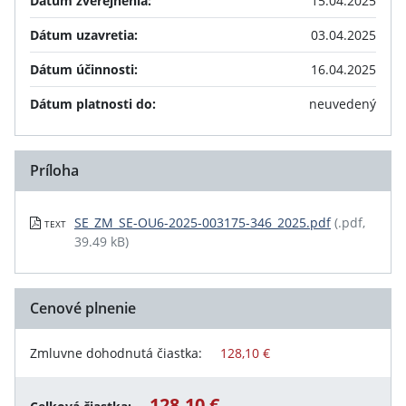
Dátum zverejnenia:
15.04.2025
Dátum uzavretia:
03.04.2025
Dátum účinnosti:
16.04.2025
Dátum platnosti do:
neuvedený
Príloha
SE_ZM_SE-OU6-2025-003175-346_2025.pdf
(.pdf,
TEXT
39.49 kB)
Cenové plnenie
Zmluvne dohodnutá čiastka:
128,10 €
128,10 €