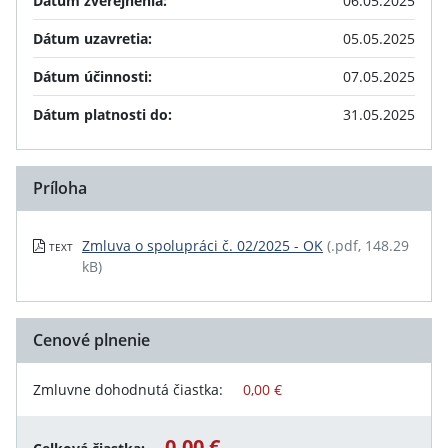
Dátum zverejnenia:
06.05.2025
Dátum uzavretia:
05.05.2025
Dátum účinnosti:
07.05.2025
Dátum platnosti do:
31.05.2025
Príloha
Zmluva o spolupráci č. 02/2025 - OK
(.pdf, 148.29
TEXT
kB)
Cenové plnenie
Zmluvne dohodnutá čiastka:
0,00 €
0,00 €