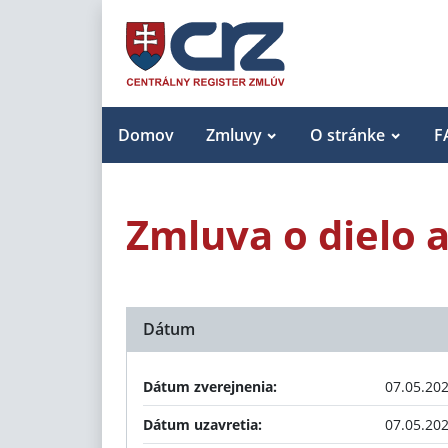
Domov
Zmluvy
O stránke
F
Zmluva o dielo 
Dátum
Dátum zverejnenia:
07.05.20
Dátum uzavretia:
07.05.20