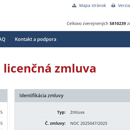
Mapa stránok
Verzia
Celkovo zverejnených
5810239
z
AQ
Kontakt a podpora
a licenčná zmluva
Identifikácia zmluvy
25
Typ:
Zmluva
25
Č. zmluvy:
NOC 2025047/2025