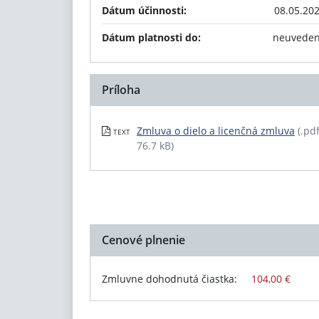
Dátum účinnosti:
08.05.20
Dátum platnosti do:
neuvede
Príloha
Zmluva o dielo a licenčná zmluva
(.pdf
TEXT
76.7 kB)
Cenové plnenie
Zmluvne dohodnutá čiastka:
104,00 €