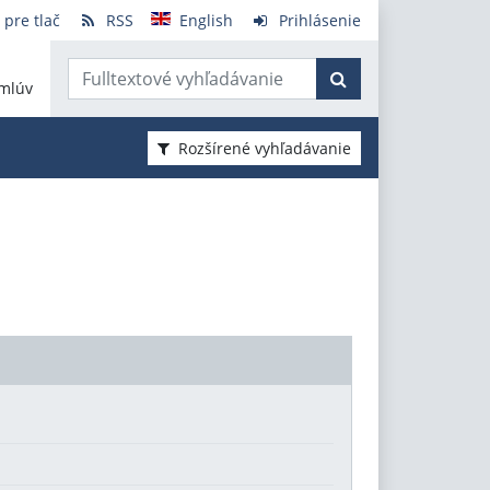
 pre tlač
RSS
English
Prihlásenie
mlúv
Rozšírené vyhľadávanie