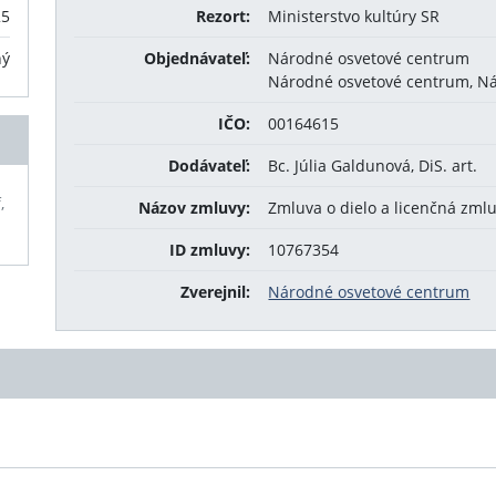
25
Rezort:
Ministerstvo kultúry SR
ný
Objednávateľ:
Národné osvetové centrum
Národné osvetové centrum, Nám
IČO:
00164615
Dodávateľ:
Bc. Júlia Galdunová, DiS. art.
,
Názov zmluvy:
Zmluva o dielo a licenčná zml
ID zmluvy:
10767354
Zverejnil:
Národné osvetové centrum