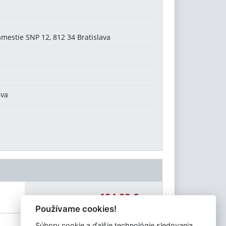
estie SNP 12, 812 34 Bratislava
uva
104,00 €
Celková čiastka:
Používame cookies!
Súbory cookie a ďalšie technológie sledovania