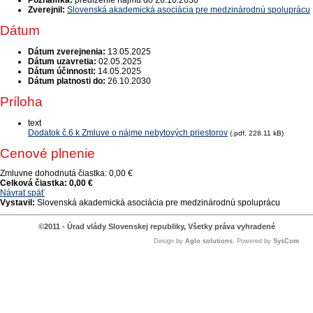
Poznámka:
predĺženie nájmu do 26.10.2030
Zverejnil:
Slovenská akademická asociácia pre medzinárodnú spoluprácu
Dátum
Dátum zverejnenia:
13.05.2025
Dátum uzavretia:
02.05.2025
Dátum účinnosti:
14.05.2025
Dátum platnosti do:
26.10.2030
Príloha
text
Dodatok č.6 k Zmluve o nájme nebytových priestorov
(.pdf, 228.11 kB)
Cenové plnenie
Zmluvne dohodnutá čiastka:
0,00 €
Celková čiastka:
0,00 €
Návrat späť
Vystavil:
Slovenská akademická asociácia pre medzinárodnú spoluprácu
©2011 - Úrad vlády Slovenskej republiky, Všetky práva vyhradené
Design by
Aglo solutions
, Powered by
SysCom