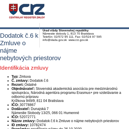
Úrad vlády Slovenskej republiky
Dodatok č.6 k
Námestie slobody 1, 813 70 Bratislava
Telefón: 02/572 95 111, Fax: 02/524 97 595
info@vlada.gov.sk www.crz.gov.sk
Zmluve o
nájme
nebytových priestorov
Identifikácia zmluvy
Typ:
Zmluva
Č. zmluvy:
Dodatok č.6
Rezort:
Ostatné
Objednávateľ:
Slovenská akademická asociácia pre medzinárodnú
spoluprácu, Národná agentúra programu Erasmus+ pre vzdelávanie a
odbornú prípravu
Krížkova 949/9, 811 04 Bratislava
IČO:
30778867
Dodávateľ:
Dunajská 7
Námestie Slobody 13/25, 066 01 Humenné
IČO:
52072771
Názov zmluvy:
Dodatok č.6 k Zmluve o nájme nebytových priestorov
ID zmluvy:
10782474