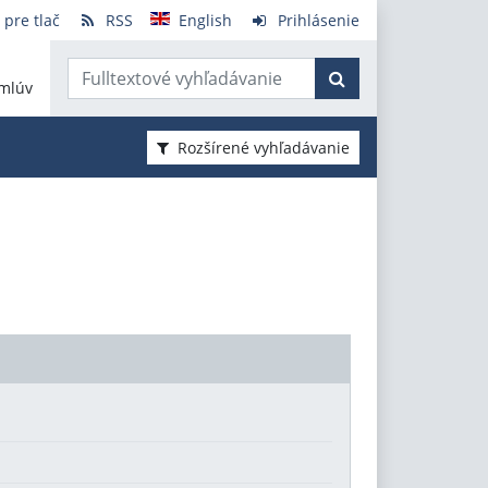
 pre tlač
RSS
English
Prihlásenie
mlúv
Rozšírené vyhľadávanie