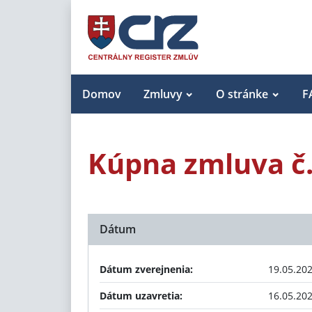
Domov
Zmluvy
O stránke
F
Kúpna zmluva č.
Dátum
Dátum zverejnenia:
19.05.20
Dátum uzavretia:
16.05.20