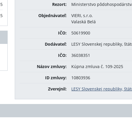
25
Rezort:
Ministerstvo pôdohospodárstva
25
Objednávateľ:
VIERI, s.r.o.
Valaská Belá
IČO:
50619900
Dodávateľ:
LESY Slovenskej republiky, štá
IČO:
36038351
Názov zmluvy:
Kúpna zmluva č. 109-2025
ID zmluvy:
10803936
Zverejnil:
LESY Slovenskej republiky, štá