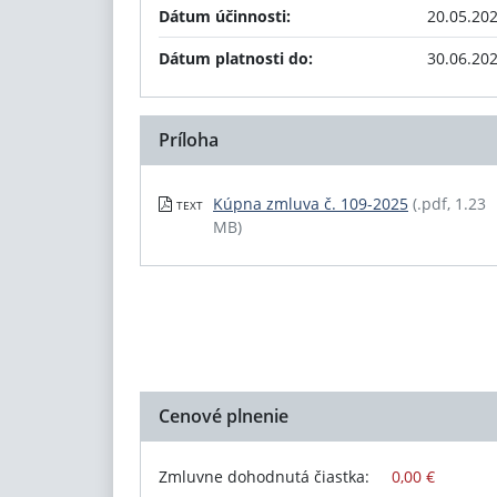
Dátum účinnosti:
20.05.20
Dátum platnosti do:
30.06.20
Príloha
Kúpna zmluva č. 109-2025
(.pdf, 1.23
TEXT
MB)
Cenové plnenie
Zmluvne dohodnutá čiastka:
0,00 €