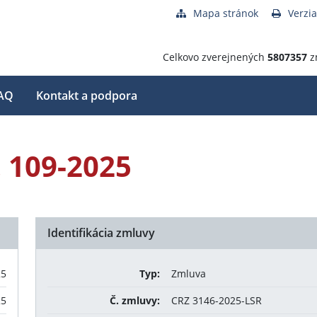
Mapa stránok
Verzia
Celkovo zverejnených
5807357
z
AQ
Kontakt a podpora
 109-2025
Identifikácia zmluvy
25
Typ:
Zmluva
25
Č. zmluvy:
CRZ 3146-2025-LSR