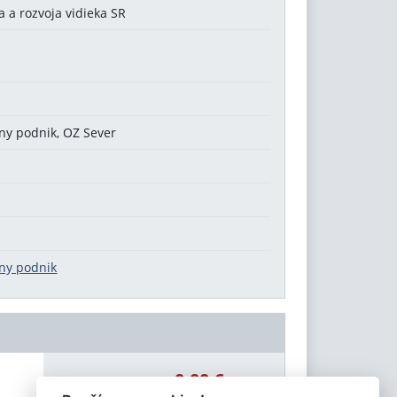
 a rozvoja vidieka SR
tny podnik, OZ Sever
tny podnik
0,00 €
Celková čiastka: