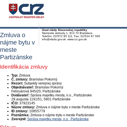
Úrad vlády Slovenskej republiky
Zmluva o
Námestie slobody 1, 813 70 Bratislava
Telefón: 02/572 95 111, Fax: 02/524 97 595
info@vlada.gov.sk www.crz.gov.sk
nájme bytu v
meste
Partizánske
Identifikácia zmluvy
Typ:
Zmluva
Č. zmluvy:
Branislav Pokorný
Rezort:
Subjekty verejnej správy
Objednávateľ:
Branislav Pokorný
Februárová 945/20, Partizánske
Dodávateľ:
Správa majetku mesta, n.o., Partizánske
29.augusta 1191/51, 5801 Partizánske
IČO:
37923145
Názov zmluvy:
Zmluva o nájme bytu v meste Partizánske
ID zmluvy:
10855779
Poznámka:
Zmluva o nájme bytu v meste Partizánske
Zverejnil:
Správa majetku mesta, n.o., Partizánske