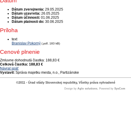
Dátum
Dátum zverejnenia:
29.05.2025
Dátum uzavretia:
26.05.2025
Dátum účinnosti:
01.06.2025
Dátum platnosti do:
30.06.2025
Príloha
text
Branislav Pokorný
(.pdf, 183 kB)
Cenové plnenie
Zmluvne dohodnutá čiastka:
188,83 €
Celková čiastka:
188,83 €
Návrat späť
Vystavil:
Správa majetku mesta, n.o., Partizánske
©2011 - Úrad vlády Slovenskej republiky, Všetky práva vyhradené
Design by
Aglo solutions
, Powered by
SysCom