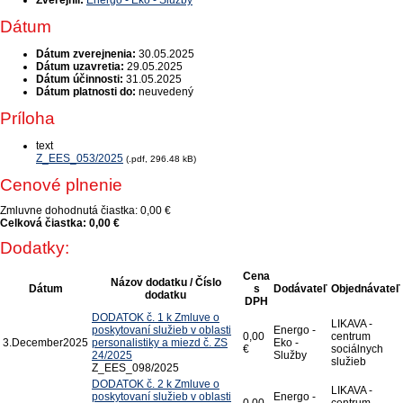
Zverejnil:
Energo - Eko - Služby
Dátum
Dátum zverejnenia:
30.05.2025
Dátum uzavretia:
29.05.2025
Dátum účinnosti:
31.05.2025
Dátum platnosti do:
neuvedený
Príloha
text
Z_EES_053/2025
(.pdf, 296.48 kB)
Cenové plnenie
Zmluvne dohodnutá čiastka:
0,00 €
Celková čiastka:
0,00 €
Dodatky:
Cena
Názov dodatku / Číslo
Dátum
s
Dodávateľ
Objednávateľ
dodatku
DPH
DODATOK č. 1 k Zmluve o
LIKAVA -
poskytovaní služieb v oblasti
Energo -
0,00
centrum
3.
December
2025
personalistiky a miezd č. ZS
Eko -
€
sociálnych
24/2025
Služby
služieb
Z_EES_098/2025
DODATOK č. 2 k Zmluve o
LIKAVA -
poskytovaní služieb v oblasti
Energo -