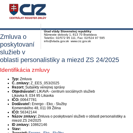
Úrad vlády Slovenskej republiky
Zmluva o
Námestie slobody 1, 813 70 Bratislava
Telefón: 02/572 95 111, Fax: 02/524 97 595
info@vlada.gov.sk www.crz.gov.sk
poskytovaní
služieb v
oblasti personalistiky a miezd ZS 24/2025
Identifikácia zmluvy
Typ:
Zmluva
Č. zmluvy:
Z_EES_053/2025
Rezort:
Subjekty verejnej správy
Objednávateľ:
LIKAVA - centrum sociálnych služieb
Likavka 9, 034 95 Likavka
IČO:
00647781
Dodávateľ:
Energo - Eko - Služby
Komenského 48, 011 09 Žilina
IČO:
56342144
Názov zmluvy:
Zmluva o poskytovaní služieb v oblasti personalistiky a
miezd ZS 24/2025
ID zmluvy:
10862146
Stav: